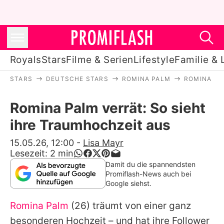
Royals
Stars
Filme & Serien
Lifestyle
Familie & 
STARS
DEUTSCHE STARS
ROMINA PALM
ROMINA PA
Royals
Romina Palm verrät: So sieht
Stars
ihre Traumhochzeit aus
Filme & Serien
15.05.26, 12:00
-
Lisa Mayr
Lesezeit:
2
min
Lifestyle
Damit du die spannendsten
Promiflash-News auch bei
Familie & Liebe
Google siehst.
Promiflash Exklusiv
Romina Palm
(26) träumt von einer ganz
besonderen Hochzeit – und hat ihre Follower