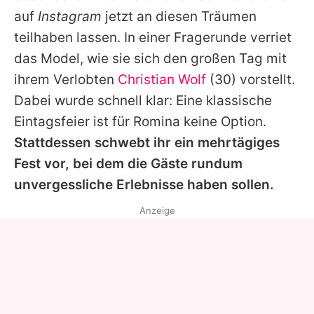
Alle Themen auf Promiflash
auf
Instagram
jetzt an diesen Träumen
teilhaben lassen. In einer Fragerunde verriet
Jobs
das Model, wie sie sich den großen Tag mit
App runterladen
ihrem Verlobten
Christian Wolf
(30) vorstellt.
Team
Dabei wurde schnell klar: Eine klassische
Eintagsfeier ist für
Romina
keine Option.
Redaktionelle Richtlinien
Stattdessen schwebt ihr ein mehrtägiges
Impressum
Fest vor, bei dem die Gäste rundum
unvergessliche Erlebnisse haben sollen.
Datenschutzerklärung
Anzeige
Nutzungsbedingungen
Utiq verwalten