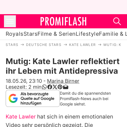
Royals
Stars
Filme & Serien
Lifestyle
Familie & 
STARS
DEUTSCHE STARS
KATE LAWLER
MUTIG: KAT
Royals
Mutig: Kate Lawler reflektiert
Stars
ihr Leben mit Antidepressiva
Filme & Serien
18.05.26, 23:10
-
Marina Birner
Lesezeit:
2
min
Lifestyle
Damit du die spannendsten
Promiflash-News auch bei
Familie & Liebe
Google siehst.
Promiflash Exklusiv
Kate Lawler
hat sich in einem emotionalen
Video sehr persönlich gezeigt. Die