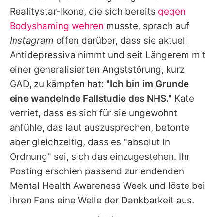
Alle Themen auf Promiflash
Realitystar-Ikone, die sich bereits
gegen
Bodyshaming wehren
musste, sprach auf
Jobs
Instagram
offen darüber, dass sie aktuell
App runterladen
Antidepressiva nimmt und seit Längerem mit
Team
einer generalisierten Angststörung, kurz
GAD, zu kämpfen hat:
"Ich bin im Grunde
Redaktionelle Richtlinien
eine wandelnde Fallstudie des NHS."
Kate
Impressum
verriet, dass es sich für sie ungewohnt
anfühle, das laut auszusprechen, betonte
Datenschutzerklärung
aber gleichzeitig, dass es "absolut in
Nutzungsbedingungen
Ordnung" sei, sich das einzugestehen. Ihr
Posting erschien passend zur endenden
Utiq verwalten
Mental Health Awareness Week und löste bei
ihren Fans eine Welle der Dankbarkeit aus.