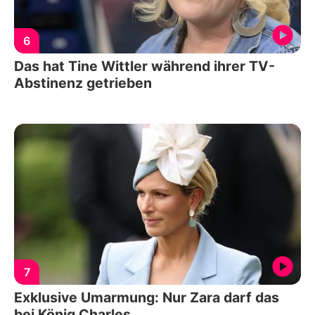
6
Das hat Tine Wittler während ihrer TV-
Abstinenz getrieben
7
Exklusive Umarmung: Nur Zara darf das
bei König Charles