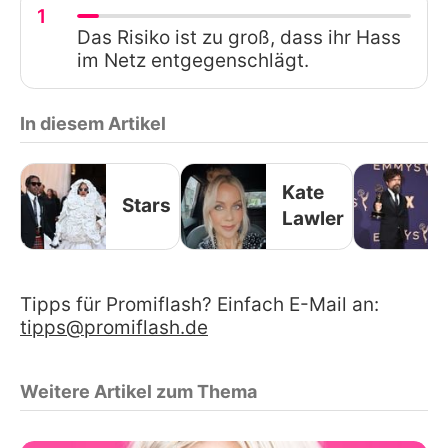
1
Das Risiko ist zu groß, dass ihr Hass
im Netz entgegenschlägt.
In diesem Artikel
Kate
Stars
Lawler
Tipps für Promiflash? Einfach E-Mail an:
tipps@promiflash.de
Weitere Artikel zum Thema