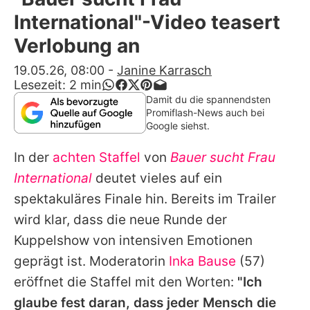
Alle Themen auf Promiflash
International"-Video teasert
Jobs
Verlobung an
App runterladen
19.05.26, 08:00
-
Janine Karrasch
Lesezeit:
2
min
Team
Damit du die spannendsten
Promiflash-News auch bei
Redaktionelle Richtlinien
Google siehst.
In der
achten Staffel
von
Bauer sucht Frau
Impressum
International
deutet vieles auf ein
Datenschutzerklärung
spektakuläres Finale hin. Bereits im Trailer
Nutzungsbedingungen
wird klar, dass die neue Runde der
Kuppelshow von intensiven Emotionen
Utiq verwalten
geprägt ist. Moderatorin
Inka Bause
(57)
eröffnet die Staffel mit den Worten:
"Ich
glaube fest daran, dass jeder Mensch die