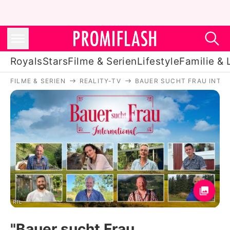
Royals
Stars
Filme & Serien
Lifestyle
Familie & 
FILME & SERIEN
REALITY-TV
BAUER SUCHT FRAU INTE
Royals
Stars
Filme & Serien
Lifestyle
Familie & Liebe
Promiflash Exklusiv
RTL
"Bauer sucht Frau