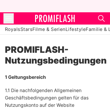
Royals
Stars
Filme & Serien
Lifestyle
Familie & 
Royals
PROMIFLASH-
Stars
Nutzungsbedingungen
Filme & Serien
Lifestyle
1 Geltungsbereich
Familie & Liebe
1.1 Die nachfolgenden Allgemeinen
Promiflash Exklusiv
Geschäftsbedingungen gelten für das
Nutzungskonto auf der Website