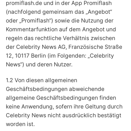
promiflash.de und in der App Promiflash
Alle Themen auf Promiflash
(nachfolgend gemeinsam das „Angebot“
Jobs
oder „Promiflash“) sowie die Nutzung der
App runterladen
Kommentarfunktion auf dem Angebot und
regeln das rechtliche Verhältnis zwischen
Team
der Celebrity News AG, Französische Straße
Redaktionelle Richtlinien
12, 10117 Berlin (im Folgenden: „Celebrity
News“) und deren Nutzer.
Impressum
Datenschutzerklärung
1.2 Von diesen allgemeinen
Geschäftsbedingungen abweichende
Nutzungsbedingungen
allgemeine Geschäftsbedingungen finden
Utiq verwalten
keine Anwendung, sofern ihre Geltung durch
Celebrity News nicht ausdrücklich bestätigt
worden ist.