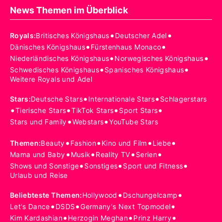
News Themen im Überblick
•
•
Royals
:
Britisches Königshaus
Deutscher Adel
•
•
Dänisches Königshaus
Fürstenhaus Monaco
•
•
Niederländisches Königshaus
Norwegisches Königshaus
•
•
Schwedisches Königshaus
Spanisches Königshaus
Weitere Royals und Adel
•
•
Stars
:
Deutsche Stars
Internationale Stars
Schlagerstars
•
•
•
•
Tierische Stars
TikTok Stars
Sport Stars
•
•
Stars und Family
Webstars
YouTube Stars
•
•
•
•
Themen
:
Beauty
Fashion
Kino und Film
Liebe
•
•
•
•
Mama und Baby
Musik
Reality TV
Serien
•
•
•
Shows und Sonstige
Sonstiges
Sport und Fitness
Urlaub und Reise
•
•
Beliebteste Themen
:
Hollywood
Dschungelcamp
•
•
•
Let's Dance
DSDS
Germany's Next Topmodel
•
•
•
Kim Kardashian
Herzogin Meghan
Prinz Harry