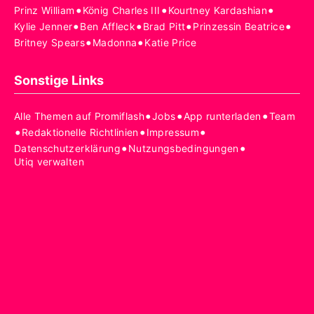
•
•
•
Prinz William
König Charles III
Kourtney Kardashian
•
•
•
•
Kylie Jenner
Ben Affleck
Brad Pitt
Prinzessin Beatrice
•
•
Britney Spears
Madonna
Katie Price
Sonstige Links
•
•
•
Alle Themen auf Promiflash
Jobs
App runterladen
Team
•
•
•
Redaktionelle Richtlinien
Impressum
•
•
Datenschutzerklärung
Nutzungsbedingungen
Utiq verwalten