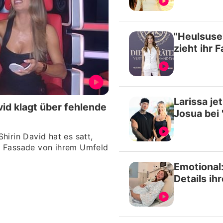
"Heulsuse
zieht ihr F
Larissa je
vid klagt über fehlende
Josua bei
hirin David hat es satt,
e Fassade von ihrem Umfeld
Emotional
Details ih