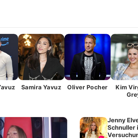
Yavuz
Samira Yavuz
Oliver Pocher
Kim Vir
Gre
Jenny Elve
Schnuller i
Versuchu