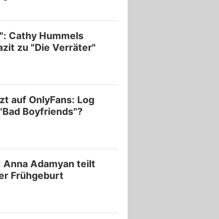
": Cathy Hummels
azit zu "Die Verräter"
tzt auf OnlyFans: Log
 "Bad Boyfriends"?
: Anna Adamyan teilt
rer Frühgeburt