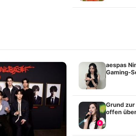
aespas Nin
Gaming-Se
Grund zur
offen übe