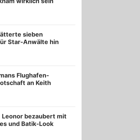
kham wirklich sein
lätterte sieben
für Star-Anwälte hin
dmans Flughafen-
Botschaft an Keith
n Leonor bezaubert mit
s und Batik-Look