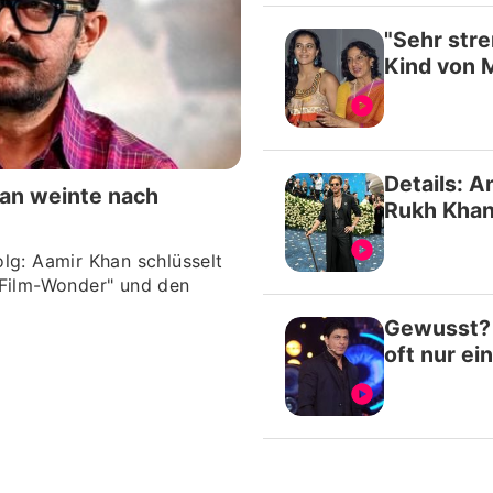
"Sehr stre
Datenschutzerklärung
Kind von 
Nutzungsbedingungen
Utiq verwalten
Details: A
an weinte nach
Rukh Khan
lg: Aamir Khan schlüsselt
-Film-Wonder" und den
Gewusst? 
oft nur ei