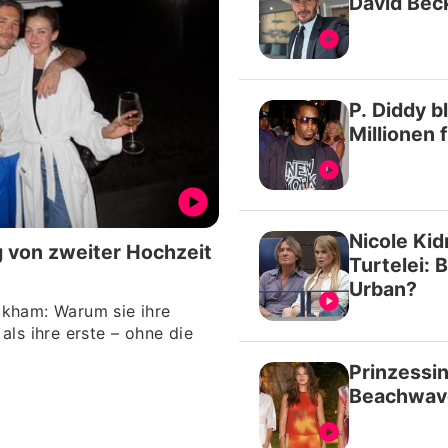
David Bec
P. Diddy b
Millionen 
Nicole Ki
g von zweiter Hochzeit
Turtelei: 
Urban?
ckham: Warum sie ihre
als ihre erste – ohne die
Prinzessi
Beachwave