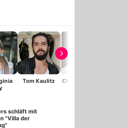
ginia
Tom Kaulitz
Christian Wolf
Edda 
y
rs schläft mit
n "Villa der
ng"