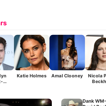
ars
lyn
Katie Holmes
Amal Clooney
Nicola 
z-
Beck
ham
Dank WM-D