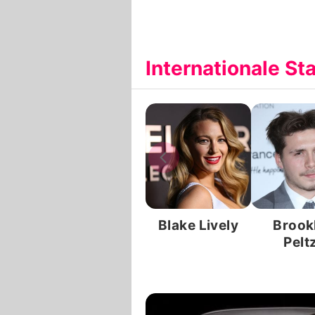
Internationale St
Blake Lively
Brook
Pelt
Beck