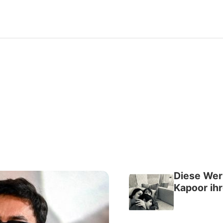
Filme & Serien
Lifestyle
Familie & Liebe
Promiflash Exklusiv
Alle Themen auf Promiflash
Jobs
App runterladen
Diese Wer
Team
Kapoor ih
Redaktionelle Richtlinien
Impressum