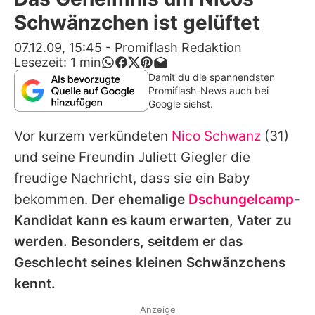
Alle Themen auf Promiflash
Schwänzchen ist gelüftet
Jobs
07.12.09, 15:45
-
Promiflash Redaktion
Lesezeit:
1
min
App runterladen
Damit du die spannendsten
Promiflash-News auch bei
Team
Google siehst.
Redaktionelle Richtlinien
Vor kurzem verkündeten
Nico Schwanz
(31)
und seine Freundin Juliett Giegler die
Impressum
freudige Nachricht, dass sie ein Baby
Datenschutzerklärung
bekommen.
Der ehemalige
Dschungelcamp
-
Kandidat kann es kaum erwarten, Vater zu
Nutzungsbedingungen
werden. Besonders, seitdem er das
Utiq verwalten
Geschlecht seines kleinen Schwänzchens
kennt.
Anzeige