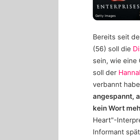
Getty Images
Bereits seit d
(56) soll die
D
sein, wie ein
soll der
Hanna
verbannt hab
angespannt, a
kein Wort meh
Heart"-Interpr
Informant spä