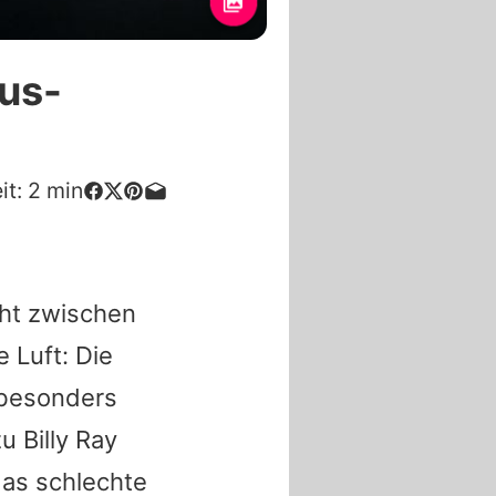
rus-
it:
2
min
cht zwischen
 Luft: Die
s besonders
u Billy Ray
das schlechte