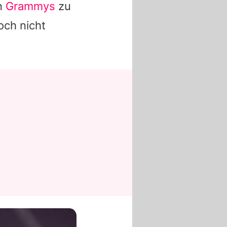
en
Grammys
zu
och nicht