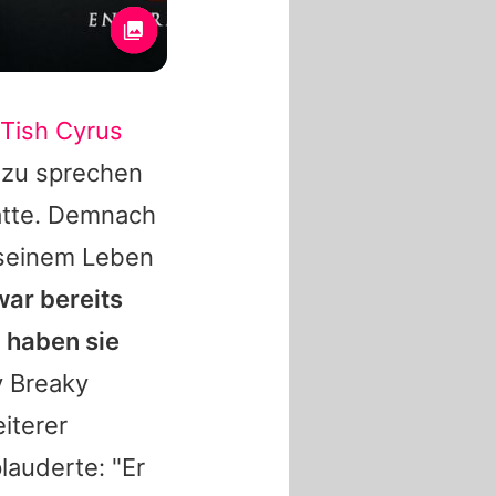
Tish Cyrus
 zu sprechen
atte. Demnach
 seinem Leben
war bereits
 haben sie
 Breaky
iterer
auderte: "Er