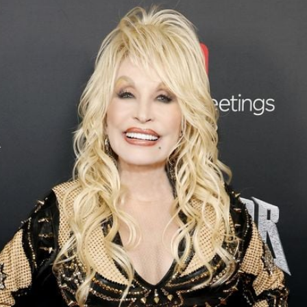
Filme & Serien
Lifestyle
Familie & Liebe
Promiflash Exklusiv
Alle Themen auf Promiflash
Jobs
App runterladen
Team
Redaktionelle Richtlinien
Impressum