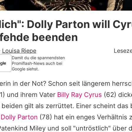
Datenschutzerklärung
lich": Dolly Parton will Cy
Nutzungsbedingungen
nfehde beenden
Utiq verwalten
-
Louisa Riepe
Leseze
Damit du die spannendsten
Promiflash-News auch bei
Google siehst.
tterin in der Not? Schon seit längerem herrs
1) und ihrem Vater
Billy Ray Cyrus
(62) dicke
beiden gilt als zerrüttet. Einer scheint da
:
Dolly Parton
(78) hat ein enges Verhältnis z
atenkind Miley und soll "untröstlich" über 