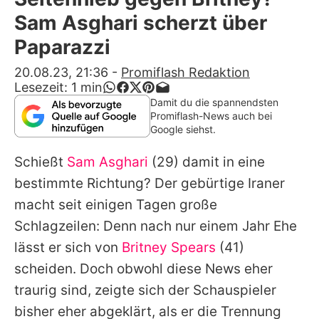
Alle Themen auf Promiflash
Sam Asghari scherzt über
Jobs
Paparazzi
App runterladen
20.08.23, 21:36
-
Promiflash Redaktion
Lesezeit:
1
min
Team
Damit du die spannendsten
Promiflash-News auch bei
Redaktionelle Richtlinien
Google siehst.
Schießt
Sam Asghari
(29) damit in eine
Impressum
bestimmte Richtung? Der gebürtige Iraner
Datenschutzerklärung
macht seit einigen Tagen große
Nutzungsbedingungen
Schlagzeilen: Denn nach nur einem Jahr Ehe
lässt er sich von
Britney Spears
(41)
Utiq verwalten
scheiden. Doch obwohl diese News eher
traurig sind, zeigte sich der Schauspieler
bisher eher abgeklärt, als er die Trennung