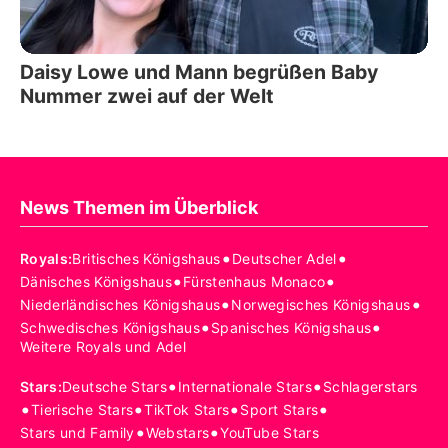
Daisy Lowe und Mann begrüßen Baby
Nummer zwei auf der Welt
News Themen im Überblick
•
•
Royals
:
Britisches Königshaus
Deutscher Adel
•
•
Dänisches Königshaus
Fürstenhaus Monaco
•
•
Niederländisches Königshaus
Norwegisches Königshaus
•
•
Schwedisches Königshaus
Spanisches Königshaus
Weitere Royals und Adel
•
•
Stars
:
Deutsche Stars
Internationale Stars
Schlagerstars
•
•
•
•
Tierische Stars
TikTok Stars
Sport Stars
•
•
Stars und Family
Webstars
YouTube Stars