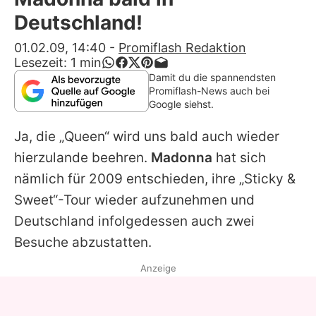
Alle Themen auf Promiflash
Deutschland!
Jobs
01.02.09, 14:40
-
Promiflash Redaktion
Lesezeit:
1
min
App runterladen
Damit du die spannendsten
Promiflash-News auch bei
Team
Google siehst.
Redaktionelle Richtlinien
Ja, die „Queen“ wird uns bald auch wieder
hierzulande beehren.
Madonna
hat sich
Impressum
nämlich für 2009 entschieden, ihre „Sticky &
Datenschutzerklärung
Sweet“-Tour wieder aufzunehmen und
Deutschland infolgedessen auch zwei
Nutzungsbedingungen
Besuche abzustatten.
Utiq verwalten
Anzeige