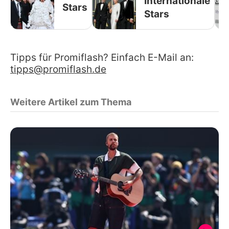
Internationale
Stars
Stars
Tipps für Promiflash? Einfach E-Mail an:
tipps@promiflash.de
Weitere Artikel zum Thema