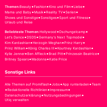
•
•
•
•
Themen
:
Beauty
Fashion
Kino und Film
Liebe
•
•
•
•
Mama und Baby
Musik
Reality TV
Serien
•
•
•
Shows und Sonstige
Sonstiges
Sport und Fitness
Urlaub und Reise
•
•
Beliebteste Themen
:
Hollywood
Dschungelcamp
•
•
•
Let's Dance
DSDS
Germany's Next Topmodel
•
•
•
Kim Kardashian
Herzogin Meghan
Prinz Harry
•
•
•
Prinz William
König Charles III
Kourtney Kardashian
•
•
•
•
Kylie Jenner
Ben Affleck
Brad Pitt
Prinzessin Beatrice
•
•
Britney Spears
Madonna
Katie Price
Sonstige Links
•
•
•
Alle Themen auf Promiflash
Jobs
App runterladen
Team
•
•
•
Redaktionelle Richtlinien
Impressum
•
•
Datenschutzerklärung
Nutzungsbedingungen
Utiq verwalten