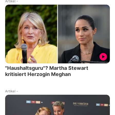
Artikel
-
"Haushaltsguru"? Martha Stewart
kritisiert Herzogin Meghan
Artikel
-