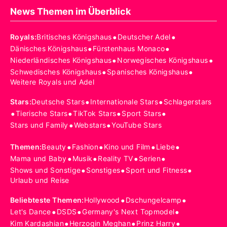
News Themen im Überblick
•
•
Royals
:
Britisches Königshaus
Deutscher Adel
•
•
Dänisches Königshaus
Fürstenhaus Monaco
•
•
Niederländisches Königshaus
Norwegisches Königshaus
•
•
Schwedisches Königshaus
Spanisches Königshaus
Weitere Royals und Adel
•
•
Stars
:
Deutsche Stars
Internationale Stars
Schlagerstars
•
•
•
•
Tierische Stars
TikTok Stars
Sport Stars
•
•
Stars und Family
Webstars
YouTube Stars
•
•
•
•
Themen
:
Beauty
Fashion
Kino und Film
Liebe
•
•
•
•
Mama und Baby
Musik
Reality TV
Serien
•
•
•
Shows und Sonstige
Sonstiges
Sport und Fitness
Urlaub und Reise
•
•
Beliebteste Themen
:
Hollywood
Dschungelcamp
•
•
•
Let's Dance
DSDS
Germany's Next Topmodel
•
•
•
Kim Kardashian
Herzogin Meghan
Prinz Harry