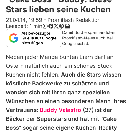
Alle Themen auf Promiflash
Stars lieben seine Kuchen
Jobs
21.04.14, 19:59
-
Promiflash Redaktion
Lesezeit:
1
min
App runterladen
Damit du die spannendsten
Promiflash-News auch bei
Team
Google siehst.
Redaktionelle Richtlinien
Neben jeder Menge bunten Eiern darf an
Ostern natürlich auch ein schönes Stück
Impressum
Kuchen nicht fehlen.
Auch die Stars wissen
Datenschutzerklärung
köstliche Backwerke zu schätzen und
wenden sich mit ihren ganz speziellen
Nutzungsbedingungen
Wünschen an einen besonderen Mann ihres
Utiq verwalten
Vertrauens:
Buddy Valastro
(37) ist der
Bäcker der Superstars und hat mit "Cake
Boss" sogar seine eigene Kuchen-Reality-