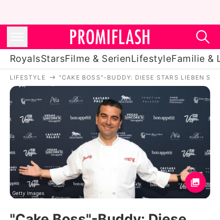
Royals
Stars
Filme & Serien
Lifestyle
Familie & 
LIFESTYLE
"CAKE BOSS"-BUDDY: DIESE STARS LIEBEN SE
Royals
Stars
Filme & Serien
Lifestyle
Familie & Liebe
Promiflash Exklusiv
Getty Images
"Cake Boss"-Buddy: Diese