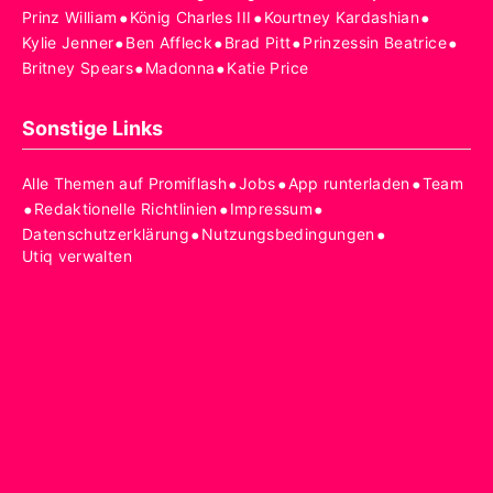
•
•
•
Prinz William
König Charles III
Kourtney Kardashian
•
•
•
•
Kylie Jenner
Ben Affleck
Brad Pitt
Prinzessin Beatrice
•
•
Britney Spears
Madonna
Katie Price
Sonstige Links
•
•
•
Alle Themen auf Promiflash
Jobs
App runterladen
Team
•
•
•
Redaktionelle Richtlinien
Impressum
•
•
Datenschutzerklärung
Nutzungsbedingungen
Utiq verwalten