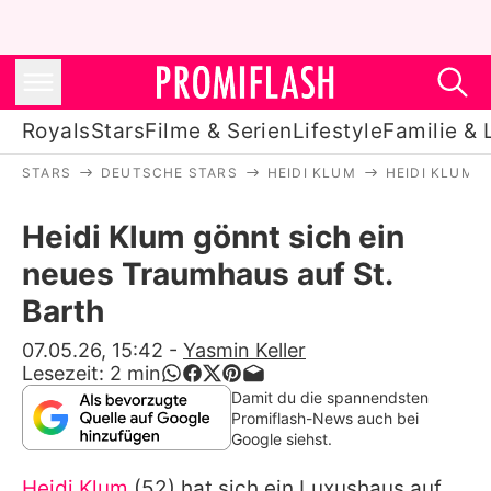
Royals
Stars
Filme & Serien
Lifestyle
Familie & 
STARS
DEUTSCHE STARS
HEIDI KLUM
HEIDI KLUM 
Royals
Heidi Klum gönnt sich ein
Stars
neues Traumhaus auf St.
Filme & Serien
Barth
Lifestyle
07.05.26, 15:42
-
Yasmin Keller
Lesezeit:
2
min
Familie & Liebe
Damit du die spannendsten
Promiflash-News auch bei
Promiflash Exklusiv
Google siehst.
Heidi Klum
(52) hat sich ein Luxushaus auf