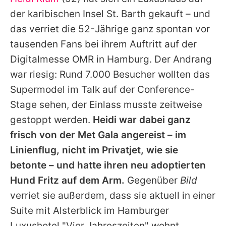
Alle Themen auf Promiflash
der karibischen Insel St. Barth gekauft – und
Jobs
das verriet die 52-Jährige ganz spontan vor
tausenden Fans bei ihrem Auftritt auf der
App runterladen
Digitalmesse OMR in Hamburg. Der Andrang
Team
war riesig: Rund 7.000 Besucher wollten das
Supermodel im Talk auf der Conference-
Redaktionelle Richtlinien
Stage sehen, der Einlass musste zeitweise
Impressum
gestoppt werden.
Heidi
war dabei ganz
frisch von der Met Gala angereist – im
Datenschutzerklärung
Linienflug, nicht im Privatjet, wie sie
Nutzungsbedingungen
betonte – und hatte ihren neu adoptierten
Utiq verwalten
Hund Fritz auf dem Arm.
Gegenüber
Bild
verriet sie außerdem, dass sie aktuell in einer
Suite mit Alsterblick im Hamburger
Luxushotel "Vier Jahreszeiten" wohnt.