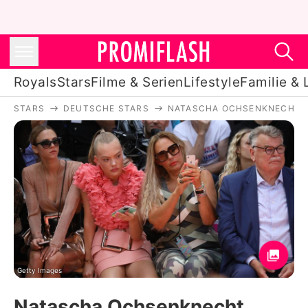
Royals
Stars
Filme & Serien
Lifestyle
Familie & 
STARS
DEUTSCHE STARS
NATASCHA OCHSENKNECHT
Royals
Stars
Filme & Serien
Lifestyle
Familie & Liebe
Promiflash Exklusiv
Getty Images
Natascha Ochsenknecht