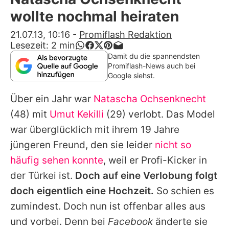
Alle Themen auf Promiflash
wollte nochmal heiraten
Jobs
21.07.13, 10:16
-
Promiflash Redaktion
Lesezeit:
2
min
App runterladen
Damit du die spannendsten
Promiflash-News auch bei
Team
Google siehst.
Redaktionelle Richtlinien
Über ein Jahr war
Natascha Ochsenknecht
(48) mit
Umut Kekilli
(29) verlobt. Das Model
Impressum
war überglücklich mit ihrem 19 Jahre
Datenschutzerklärung
jüngeren Freund, den sie leider
nicht so
häufig sehen konnte
, weil er Profi-Kicker in
Nutzungsbedingungen
der Türkei ist.
Doch auf eine Verlobung folgt
Utiq verwalten
doch eigentlich eine Hochzeit.
So schien es
zumindest. Doch nun ist offenbar alles aus
und vorbei. Denn bei
Facebook
änderte sie