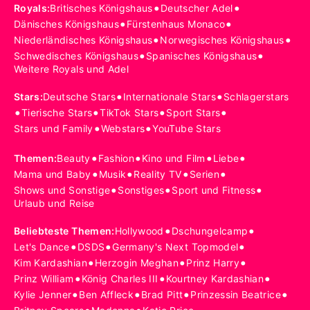
•
•
Royals
:
Britisches Königshaus
Deutscher Adel
•
•
Dänisches Königshaus
Fürstenhaus Monaco
•
•
Niederländisches Königshaus
Norwegisches Königshaus
•
•
Schwedisches Königshaus
Spanisches Königshaus
Weitere Royals und Adel
•
•
Stars
:
Deutsche Stars
Internationale Stars
Schlagerstars
•
•
•
•
Tierische Stars
TikTok Stars
Sport Stars
•
•
Stars und Family
Webstars
YouTube Stars
•
•
•
•
Themen
:
Beauty
Fashion
Kino und Film
Liebe
•
•
•
•
Mama und Baby
Musik
Reality TV
Serien
•
•
•
Shows und Sonstige
Sonstiges
Sport und Fitness
Urlaub und Reise
•
•
Beliebteste Themen
:
Hollywood
Dschungelcamp
•
•
•
Let's Dance
DSDS
Germany's Next Topmodel
•
•
•
Kim Kardashian
Herzogin Meghan
Prinz Harry
•
•
•
Prinz William
König Charles III
Kourtney Kardashian
•
•
•
•
Kylie Jenner
Ben Affleck
Brad Pitt
Prinzessin Beatrice