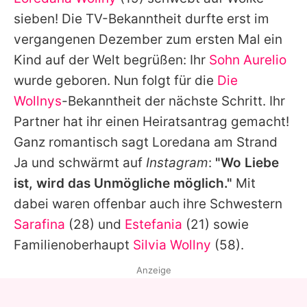
Alle Themen auf Promiflash
sieben! Die TV-Bekanntheit durfte erst im
Jobs
vergangenen Dezember zum ersten Mal ein
Kind auf der Welt begrüßen: Ihr
Sohn Aurelio
App runterladen
wurde geboren. Nun folgt für die
Die
Team
Wollnys
-Bekanntheit der nächste Schritt. Ihr
Partner hat ihr einen Heiratsantrag gemacht!
Redaktionelle Richtlinien
Ganz romantisch sagt Loredana am Strand
Impressum
Ja und schwärmt auf
Instagram
:
"Wo Liebe
ist, wird das Unmögliche möglich."
Mit
Datenschutzerklärung
dabei waren offenbar auch ihre Schwestern
Nutzungsbedingungen
Sarafina
(28) und
Estefania
(21) sowie
Utiq verwalten
Familienoberhaupt
Silvia Wollny
(58).
Anzeige