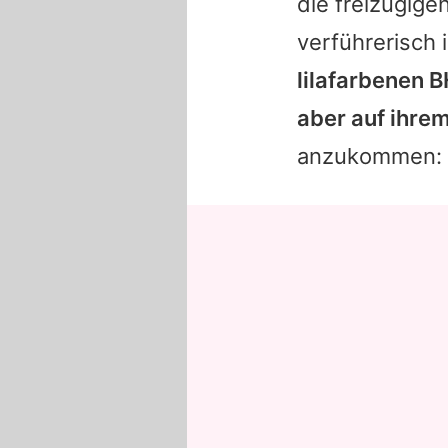
die freizügig
verführerisch 
lilafarbenen B
aber auf ihre
anzukommen: G