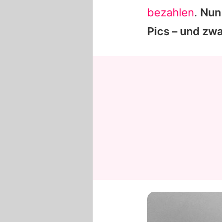
bezahlen
.
Nun
Pics – und zwa