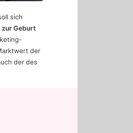
oll sich
s zur Geburt
rketing-
Marktwert der
auch der des