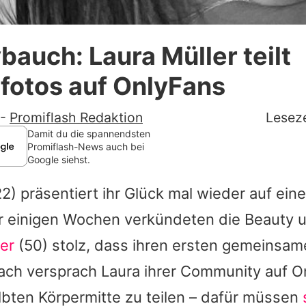
Datenschutzerklärung
bauch: Laura Müller teilt
Nutzungsbedingungen
fotos auf OnlyFans
Utiq verwalten
-
Promiflash Redaktion
Leseze
Damit du die spannendsten
Promiflash-News auch bei
Google siehst.
2) präsentiert ihr Glück mal wieder auf ein
r einigen Wochen verkündeten die Beauty 
er
(50) stolz, dass ihren ersten gemeins
ach versprach
Laura
ihrer Community auf On
lbten Körpermitte zu teilen – dafür müssen