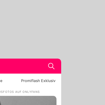
be
Promiflash Exklusiv
OUSFOTOS AUF ONLYFANS