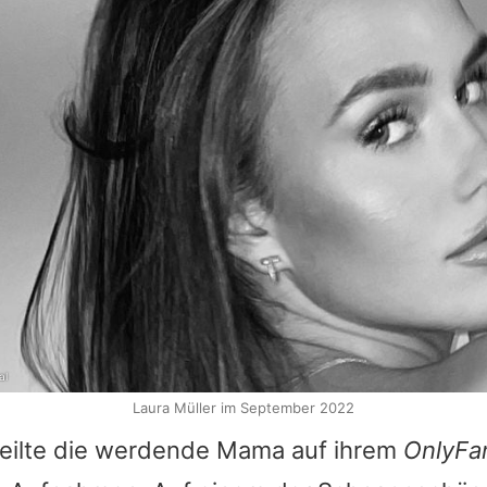
al
Laura Müller im September 2022
eilte die werdende Mama auf ihrem
OnlyFa