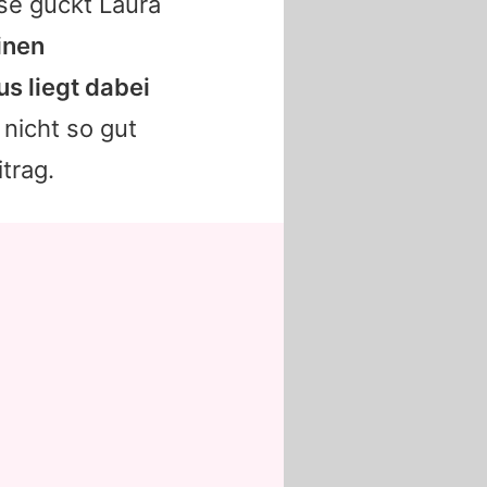
sse guckt
Laura
inen
s liegt dabei
 nicht so gut
trag.