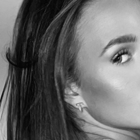
Filme & Serien
Lifestyle
Familie & Liebe
Promiflash Exklusiv
Alle Themen auf Promiflash
Jobs
App runterladen
Team
Redaktionelle Richtlinien
Impressum