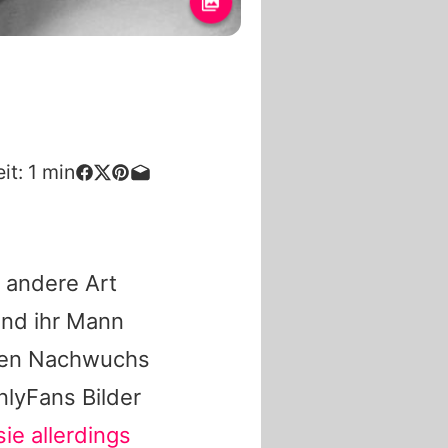
it:
1
min
e andere Art
und ihr Mann
amen Nachwuchs
lyFans Bilder
sie allerdings