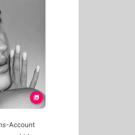
ns
-Account