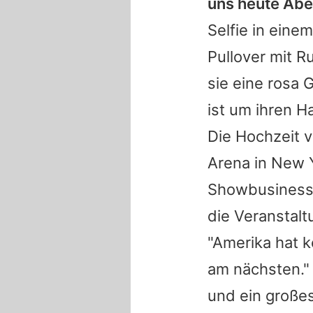
uns heute Abe
Selfie in ein
Pullover mit R
sie eine rosa 
ist um ihren H
Die Hochzeit 
Arena in New Y
Showbusiness
die Veranstalt
"Amerika hat 
am nächsten." 
und ein großes