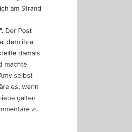
sich am Strand
".
Der Post
ei dem ihre
tellte damals
d machte
Amy
selbst
wäre es, wenn
hiebe galten
mmentare zu