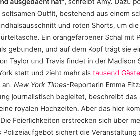
nd ausgedacht hat"
, schreibt
Amy
. Dazu po
em seltsamen Outfit, bestehend aus einem s
undhalsausschnitt und roten Shorts, um die
Gürteltasche. Ein orangefarbener Schal mit
als gebunden, und auf dem Kopf trägt sie e
von
Taylor
und
Travis
findet in der Madison
ork statt und zieht mehr als
tausend Gäst
 an.
New York Times
-Reporterin Emma Fitz
ung journalistisch begleitet, beschreibt das 
keine royalen Hochzeiten. Aber das hier k
Die Feierlichkeiten erstrecken sich über m
 Polizeiaufgebot sichert die Veranstaltung 