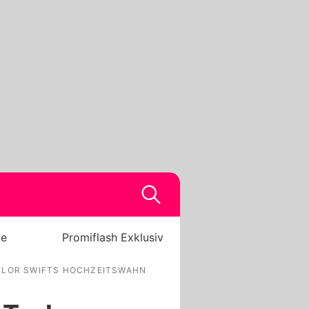
be
Promiflash Exklusiv
YLOR SWIFTS HOCHZEITSWAHN