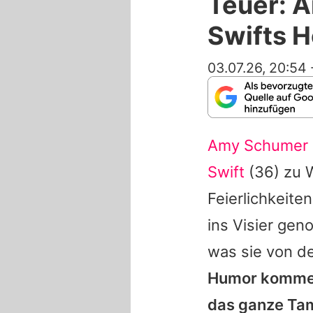
Teuer: A
Swifts 
03.07.26, 20:54
Amy Schumer
Swift
(36) zu W
Feierlichkeite
ins Visier ge
was sie von d
Humor komment
das ganze Tam