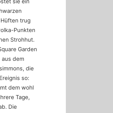
stet sie ein
chwarzen
 Hüften trug
 Polka-Punkten
inen Strohhut.
 Square Garden
e
aus dem
simmons, die
Ereignis so:
ommt dem wohl
ehrere Tage,
ab. Die