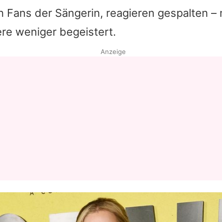
n Fans der Sängerin, reagieren gespalten 
Datenschutzerklärung
re weniger begeistert.
Nutzungsbedingungen
Anzeige
Utiq verwalten