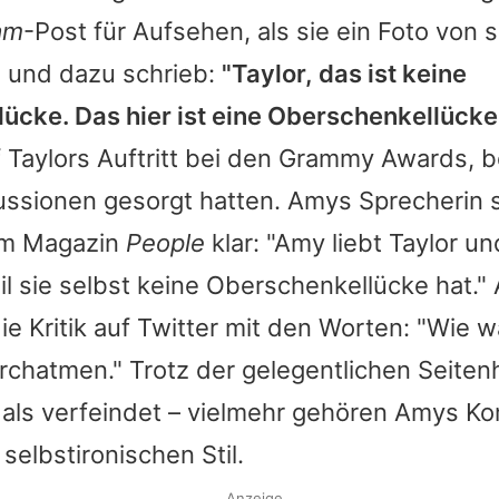
am
-Post für Aufsehen, als sie ein Foto von 
e und dazu schrieb:
"
Taylor
, das ist keine
ücke. Das hier ist eine Oberschenkellücke
f
Taylors
Auftritt bei den Grammy Awards, b
ussionen gesorgt hatten.
Amys
Sprecherin s
m Magazin
People
klar: "
Amy
liebt
Taylor
un
il sie selbst keine Oberschenkellücke hat."
die Kritik auf Twitter mit den Worten: "Wie 
durchatmen." Trotz der gelegentlichen Seiten
 als verfeindet – vielmehr gehören
Amys
Ko
selbstironischen Stil.
Anzeige