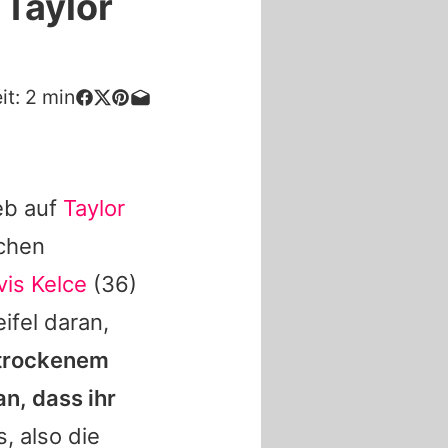
 Taylor
it:
2
min
eb auf
Taylor
schen
vis Kelce
(36)
ifel daran,
 trockenem
n, dass ihr
, also die