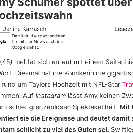
my Schumer spottet über
Filme & Serien
Hochzeitswahn
Lifestyle
-
Janine Karrasch
Leseze
Familie & Liebe
Damit du die spannendsten
Promiflash-News auch bei
Google siehst.
Promiflash Exklusiv
(45) meldet sich erneut mit einem Seitenhi
Alle Themen auf Promiflash
ort. Diesmal hat die Komikerin die giganti
Jobs
n rund um
Taylors
Hochzeit mit NFL-Star
Tra
App runterladen
nommen. Auf
Instagram
lässt
Amy
keinen Zwe
Team
em schier grenzenlosen Spektakel hält.
Mit
iert sie die Ereignisse und deutet damit a
Redaktionelle Richtlinien
tam schlicht zu viel des Guten sei.
Swifties
Impressum