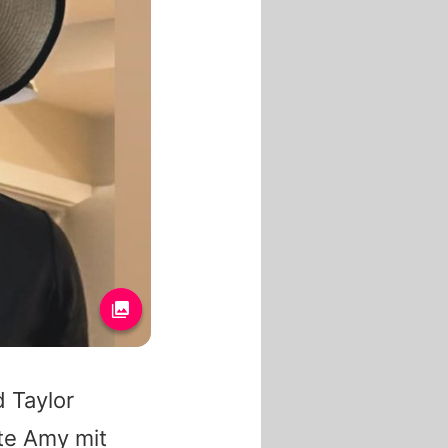
d
Taylor
gte
Amy
mit