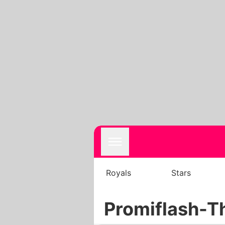
Royals
Stars
Promiflash-T