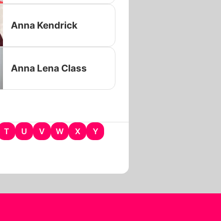
Anna Kendrick
Anna Lena Class
T
U
V
W
X
Y