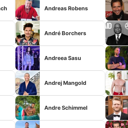
ach
Andreas Robens
Datenschutzerklärung
Nutzungsbedingungen
André Borchers
Utiq verwalten
Andreea Sasu
Andrej Mangold
Andre Schimmel