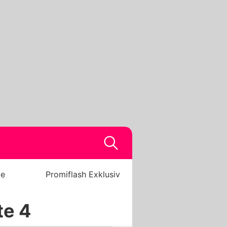
be
Promiflash Exklusiv
te 4