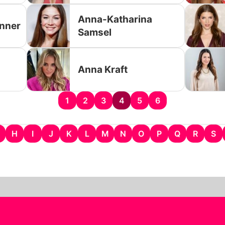
Anna-Katharina
enner
Samsel
Anna Kraft
1
2
3
4
5
6
H
I
J
K
L
M
N
O
P
Q
R
S