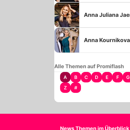
Anna Juliana Ja
Anna Kournikova
Alle Themen auf Promiflash
A
B
C
D
E
F
G
Z
#
News Themen im Überblick