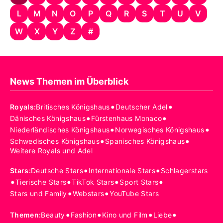
Alle Themen auf Promiflash
L
M
N
O
P
Q
R
S
T
U
V
Jobs
W
X
Y
Z
#
App runterladen
Team
News Themen im Überblick
Redaktionelle Richtlinien
•
•
Royals
:
Britisches Königshaus
Deutscher Adel
Impressum
•
•
Dänisches Königshaus
Fürstenhaus Monaco
•
•
Niederländisches Königshaus
Norwegisches Königshaus
Datenschutzerklärung
•
•
Schwedisches Königshaus
Spanisches Königshaus
Weitere Royals und Adel
Nutzungsbedingungen
•
•
Stars
:
Deutsche Stars
Internationale Stars
Schlagerstars
Utiq verwalten
•
•
•
•
Tierische Stars
TikTok Stars
Sport Stars
•
•
Stars und Family
Webstars
YouTube Stars
•
•
•
•
Themen
:
Beauty
Fashion
Kino und Film
Liebe