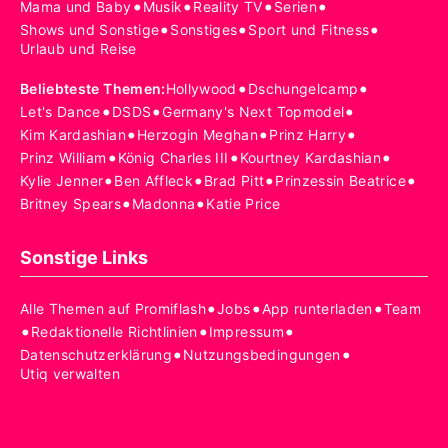
•
•
•
•
Mama und Baby
Musik
Reality TV
Serien
•
•
•
Shows und Sonstige
Sonstiges
Sport und Fitness
Urlaub und Reise
•
•
Beliebteste Themen
:
Hollywood
Dschungelcamp
•
•
•
Let's Dance
DSDS
Germany's Next Topmodel
•
•
•
Kim Kardashian
Herzogin Meghan
Prinz Harry
•
•
•
Prinz William
König Charles III
Kourtney Kardashian
•
•
•
•
Kylie Jenner
Ben Affleck
Brad Pitt
Prinzessin Beatrice
•
•
Britney Spears
Madonna
Katie Price
Sonstige Links
•
•
•
Alle Themen auf Promiflash
Jobs
App runterladen
Team
•
•
•
Redaktionelle Richtlinien
Impressum
•
•
Datenschutzerklärung
Nutzungsbedingungen
Utiq verwalten