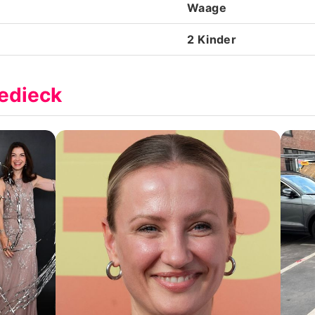
Waage
2 Kinder
iedieck