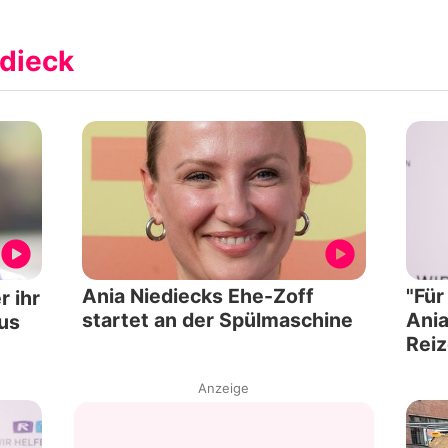
dieck
Ania Niediecks Ehe-Zoff
"Für
r ihr
startet an der Spülmaschine
Ania
Aus
Rei
Anzeige