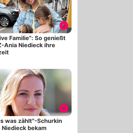
ive Familie": So genießt
Ania Niedieck ihre
zeit
es was zählt"-Schurkin
 Niedieck bekam