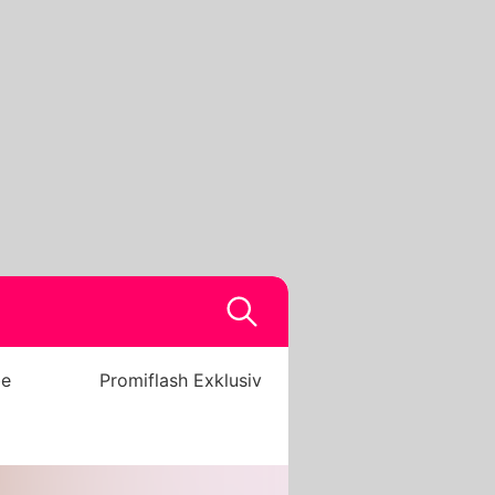
be
Promiflash Exklusiv