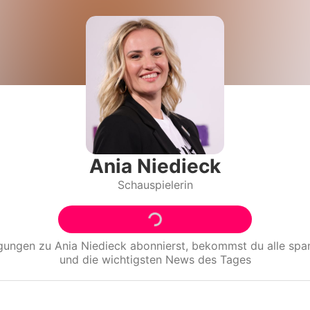
Filme & Serien
Lifestyle
Familie & Liebe
Promiflash Exklusiv
Alle Themen auf Promiflash
Ania Niedieck
Schauspielerin
Jobs
App runterladen
Team
igungen zu
Ania Niedieck
abonnierst, bekommst du alle sp
und die wichtigsten News des Tages
Redaktionelle Richtlinien
Impressum