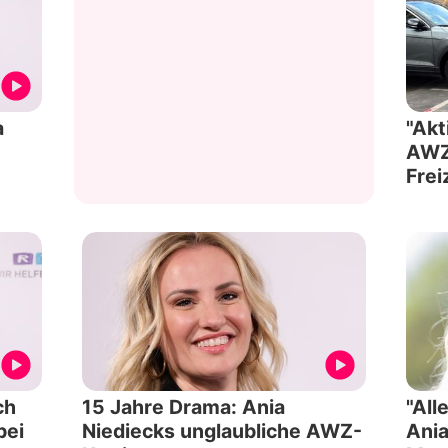
a
"Akt
AWZ-
Frei
ch
15 Jahre Drama: Ania
"All
bei
Niediecks unglaubliche AWZ-
Ania