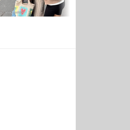
m / ania_niedieck
Instagram / ania_niedieck