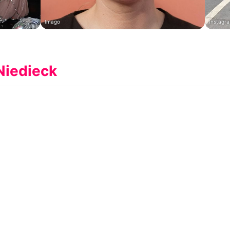
Imago
Instagra
Niedieck