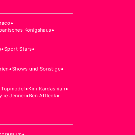
•
naco
•
panisches Königshaus
•
•
s
Sport Stars
•
•
rien
Shows und Sonstige
•
•
 Topmodel
Kim Kardashian
•
•
ylie Jenner
Ben Affleck
•
mpressum