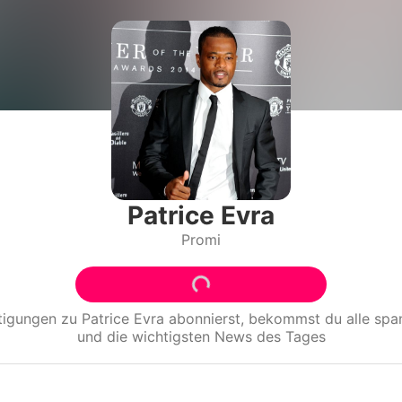
Filme & Serien
Lifestyle
Familie & Liebe
Promiflash Exklusiv
Alle Themen auf Promiflash
Patrice Evra
Promi
Jobs
App runterladen
Team
tigungen zu
Patrice Evra
abonnierst, bekommst du alle sp
und die wichtigsten News des Tages
Redaktionelle Richtlinien
Impressum