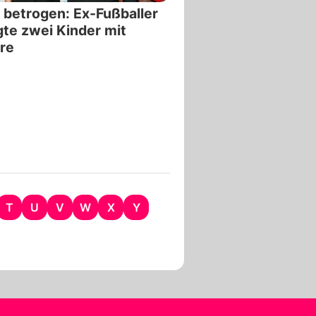
 betrogen: Ex-Fußballer
te zwei Kinder mit
re
T
U
V
W
X
Y