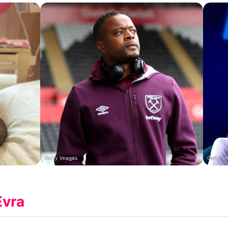
Getty Images
Getty I
Evra