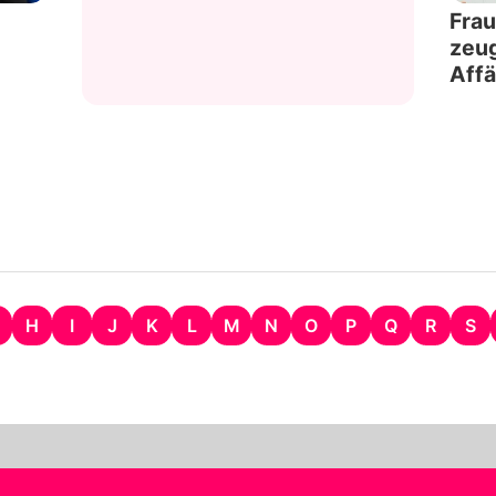
Frau
zeug
Affä
H
I
J
K
L
M
N
O
P
Q
R
S