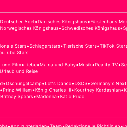
•
•
•
Deutscher Adel
Dänisches Königshaus
Fürstenhaus Mo
•
•
Norwegisches Königshaus
Schwedisches Königshaus
S
•
•
•
tionale Stars
Schlagerstars
Tierische Stars
TikTok Star
ouTube Stars
•
•
•
•
•
o und Film
Liebe
Mama und Baby
Musik
Reality TV
Se
Urlaub und Reise
•
•
•
•
od
Dschungelcamp
Let's Dance
DSDS
Germany's Next
•
•
•
•
Prinz William
König Charles III
Kourtney Kardashian
K
•
•
•
Britney Spears
Madonna
Katie Price
•
•
•
•
obs
App runterladen
Team
Redaktionelle Richtlinien
I