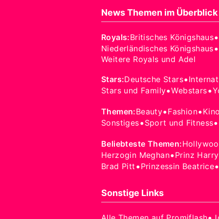
News Themen im Überblick
Royals
:
Britisches Königshaus
•
Niederländisches Königshaus
Weitere Royals und Adel
•
Stars
:
Deutsche Stars
Interna
•
•
Stars und Family
Webstars
Y
•
•
Themen
:
Beauty
Fashion
Kin
•
•
Sonstiges
Sport und Fitness
Beliebteste Themen
:
Hollywo
•
Herzogin Meghan
Prinz Harry
•
Brad Pitt
Prinzessin Beatrice
Sonstige Links
•
Alle Themen auf Promiflash
J