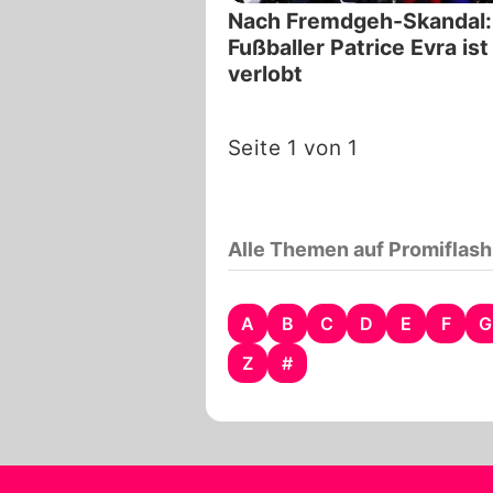
Nach Fremdgeh-Skandal:
Fußballer Patrice Evra ist
verlobt
Seite 1 von 1
Alle Themen auf Promiflash
A
B
C
D
E
F
G
Z
#