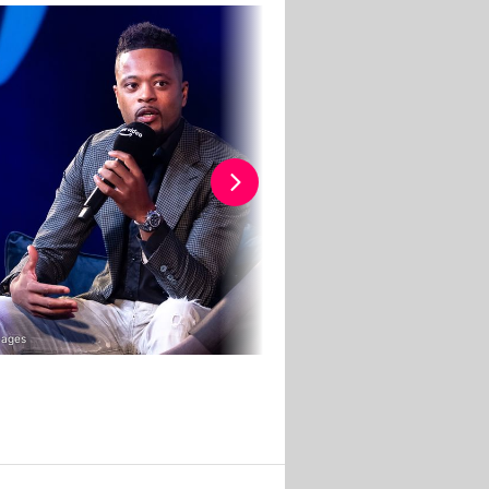
mages
Getty Images