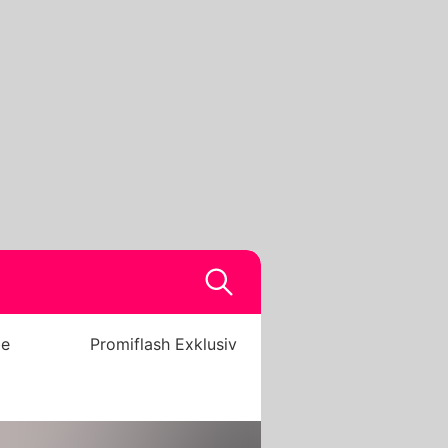
be
Promiflash Exklusiv