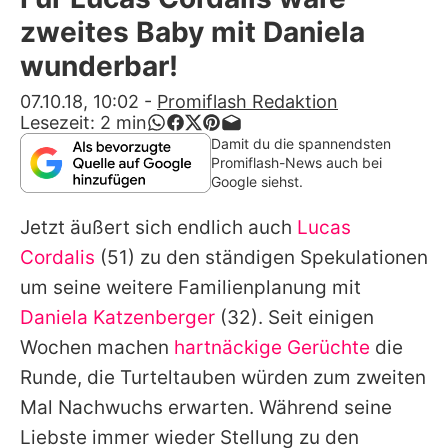
Alle Themen auf Promiflash
zweites Baby mit Daniela
Jobs
wunderbar!
App runterladen
07.10.18, 10:02
-
Promiflash Redaktion
Lesezeit:
2
min
Team
Damit du die spannendsten
Promiflash-News auch bei
Redaktionelle Richtlinien
Google siehst.
Jetzt äußert sich endlich auch
Lucas
Impressum
Cordalis
(51) zu den ständigen Spekulationen
Datenschutzerklärung
um seine weitere Familienplanung mit
Nutzungsbedingungen
Daniela Katzenberger
(32). Seit einigen
Wochen machen
hartnäckige Gerüchte
die
Utiq verwalten
Runde, die Turteltauben würden zum zweiten
Mal Nachwuchs erwarten. Während seine
Liebste immer wieder Stellung zu den