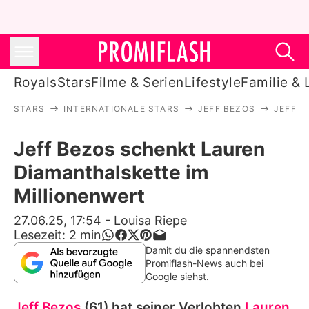
Royals
Stars
Filme & Serien
Lifestyle
Familie & 
STARS
INTERNATIONALE STARS
JEFF BEZOS
JEFF 
Royals
Jeff Bezos schenkt Lauren
Stars
Diamanthalskette im
Filme & Serien
Millionenwert
Lifestyle
27.06.25, 17:54
-
Louisa Riepe
Lesezeit:
2
min
Familie & Liebe
Damit du die spannendsten
Promiflash-News auch bei
Promiflash Exklusiv
Google siehst.
Jeff Bezos
(61) hat seiner Verlobten
Lauren