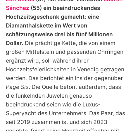
Alle Themen auf Promiflash
Sánchez
(55) ein beeindruckendes
Jobs
Hochzeitsgeschenk gemacht: eine
Diamanthalskette im Wert von
App runterladen
schätzungsweise drei bis fünf Millionen
Team
Dollar.
Die prächtige Kette, die von einem
großen Mittelstein und passenden Ohrringen
Redaktionelle Richtlinien
ergänzt wird, soll während ihrer
Impressum
Hochzeitsfeierlichkeiten in Venedig getragen
werden. Das berichtet ein Insider gegenüber
Datenschutzerklärung
Page Six
. Die Quelle betont außerdem, dass
Nutzungsbedingungen
die funkelnden Juwelen genauso
Utiq verwalten
beeindruckend seien wie die Luxus-
Superyacht des Unternehmers. Das Paar, das
seit 2019 zusammen ist und sich 2023
verlobte, feiert seine Hochzeit offenbar mit