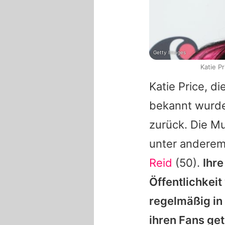
Getty Images
Katie P
Katie Price
, d
bekannt wurde
zurück. Die Mu
unter andere
Reid
(50).
Ihre
Öffentlichkeit 
regelmäßig in
ihren Fans gete