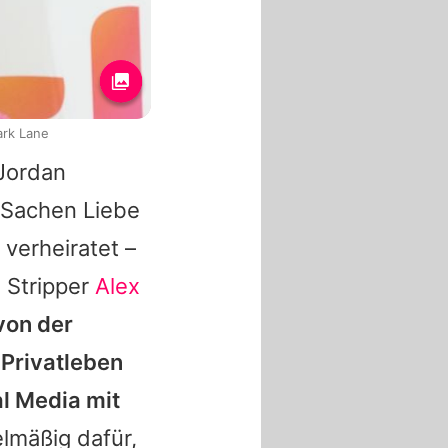
ark Lane
Jordan
 Sachen Liebe
verheiratet –
 Stripper
Alex
von der
 Privatleben
l Media mit
lmäßig dafür,