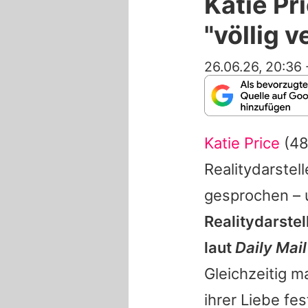
Katie Pr
"völlig v
26.06.26, 20:36
Katie Price
(48
Realitydarstell
gesprochen – 
Realitydarste
laut
Daily Mail
Gleichzeitig m
ihrer Liebe fe