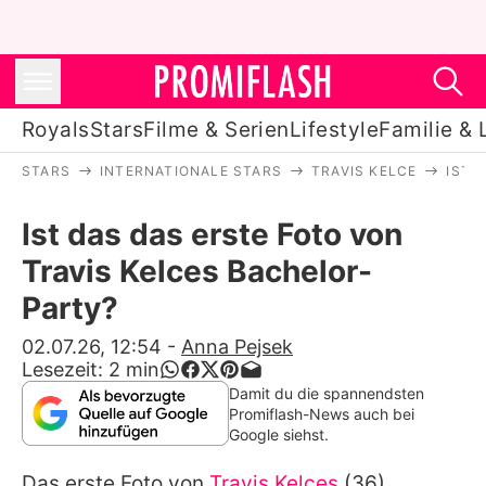
Royals
Stars
Filme & Serien
Lifestyle
Familie & 
STARS
INTERNATIONALE STARS
TRAVIS KELCE
IST 
Royals
Ist das das erste Foto von
Stars
Travis Kelces Bachelor-
Filme & Serien
Party?
Lifestyle
02.07.26, 12:54
-
Anna Pejsek
Lesezeit:
2
min
Familie & Liebe
Damit du die spannendsten
Promiflash-News auch bei
Promiflash Exklusiv
Google siehst.
Das erste Foto von
Travis Kelces
(36)