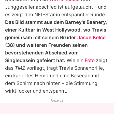
Alle Themen auf Promiflash
Junggesellenabschied ist aufgetaucht – und
Jobs
es zeigt den NFL-Star in entspannter Runde.
Das Bild stammt aus dem Barney's Beanery,
App runterladen
einer Kultbar in West Hollywood, wo
Travis
Team
gemeinsam mit seinem Bruder
Jason Kelce
(38) und weiteren Freunden seinen
Redaktionelle Richtlinien
bevorstehenden Abschied vom
Impressum
Singledasein gefeiert hat.
Wie ein
Foto
zeigt,
das
TMZ
vorliegt, trägt
Travis
Sonnenbrille,
Datenschutzerklärung
ein kariertes Hemd und eine Basecap mit
Nutzungsbedingungen
dem Schirm nach hinten – die Stimmung
Utiq verwalten
wirkt locker und entspannt.
Anzeige