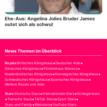
Ehe-Aus: Angelina Jolies Bruder James
outet sich als schwul
News Themen im Überblick
•
•
Royals
:
Britisches Königshaus
Deutscher Adel
•
•
Dänisches Königshaus
Fürstenhaus Monaco
•
•
Niederländisches Königshaus
Norwegisches Königshaus
•
•
Schwedisches Königshaus
Spanisches Königshaus
Weitere Royals und Adel
•
•
Stars
:
Deutsche Stars
Internationale Stars
Schlagerstars
•
•
•
•
Tierische Stars
TikTok Stars
Sport Stars
•
•
Stars und Family
Webstars
YouTube Stars