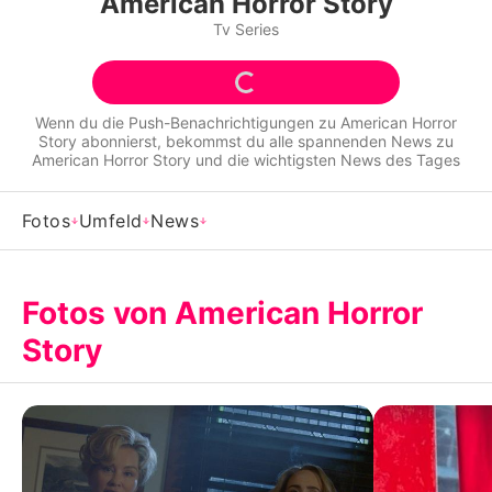
American Horror Story
Alle Themen auf Promiflash
Tv Series
Jobs
App runterladen
Wenn du die Push-Benachrichtigungen zu
American Horror
Story
abonnierst, bekommst du alle spannenden News zu
Team
American Horror Story
und die wichtigsten News des Tages
Redaktionelle Richtlinien
Fotos
Umfeld
News
Impressum
Datenschutzerklärung
Fotos von American Horror
Story
Nutzungsbedingungen
Utiq verwalten