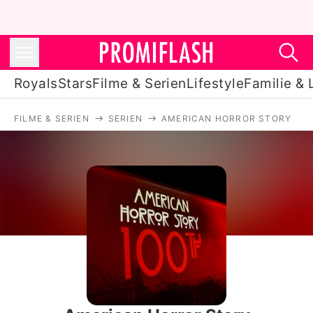
Royals
Stars
Filme & Serien
Lifestyle
Familie & 
FILME & SERIEN
SERIEN
AMERICAN HORROR STORY
Royals
Stars
Filme & Serien
Lifestyle
Familie & Liebe
Promiflash Exklusiv