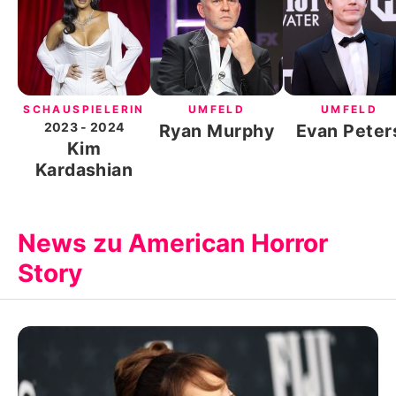
SCHAUSPIELERIN
UMFELD
UMFELD
2023
- 2024
Ryan Murphy
Evan Peter
Kim
Kardashian
News zu American Horror
Story