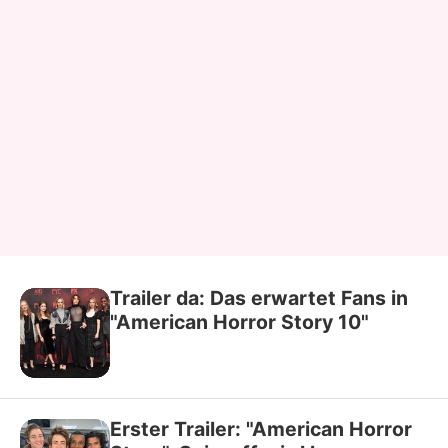
Trailer da: Das erwartet Fans in
"American Horror Story 10"
Erster Trailer: "American Horror