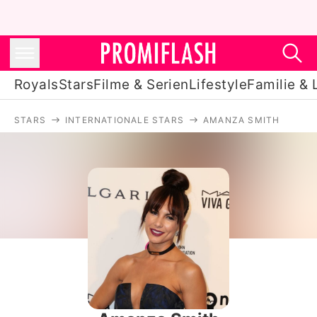
Royals
Stars
Filme & Serien
Lifestyle
Familie & 
STARS
INTERNATIONALE STARS
AMANZA SMITH
Royals
Stars
Filme & Serien
Lifestyle
Familie & Liebe
Promiflash Exklusiv