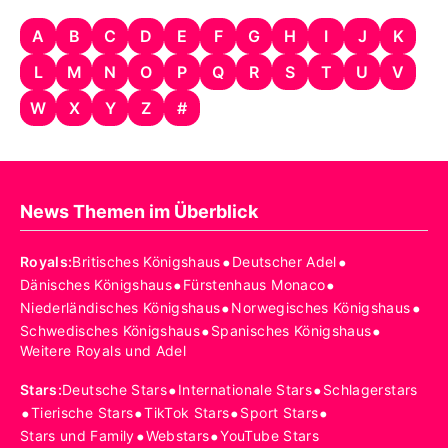
A
B
C
D
E
F
G
H
I
J
K
L
M
N
O
P
Q
R
S
T
U
V
W
X
Y
Z
#
News Themen im Überblick
•
•
Royals
:
Britisches Königshaus
Deutscher Adel
•
•
Dänisches Königshaus
Fürstenhaus Monaco
•
•
Niederländisches Königshaus
Norwegisches Königshaus
•
•
Schwedisches Königshaus
Spanisches Königshaus
Weitere Royals und Adel
•
•
Stars
:
Deutsche Stars
Internationale Stars
Schlagerstars
•
•
•
•
Tierische Stars
TikTok Stars
Sport Stars
•
•
Stars und Family
Webstars
YouTube Stars