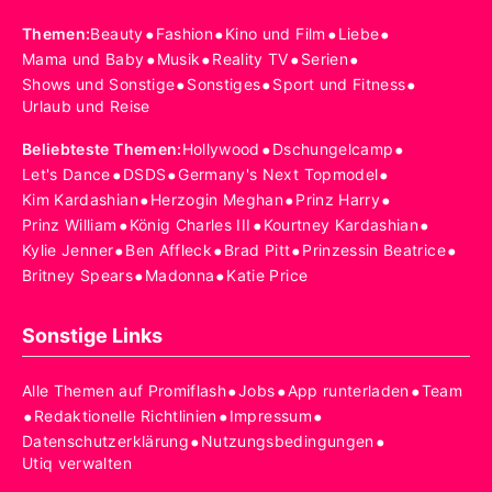
•
•
•
•
Themen
:
Beauty
Fashion
Kino und Film
Liebe
•
•
•
•
Mama und Baby
Musik
Reality TV
Serien
•
•
•
Shows und Sonstige
Sonstiges
Sport und Fitness
Urlaub und Reise
•
•
Beliebteste Themen
:
Hollywood
Dschungelcamp
•
•
•
Let's Dance
DSDS
Germany's Next Topmodel
•
•
•
Kim Kardashian
Herzogin Meghan
Prinz Harry
•
•
•
Prinz William
König Charles III
Kourtney Kardashian
•
•
•
•
Kylie Jenner
Ben Affleck
Brad Pitt
Prinzessin Beatrice
•
•
Britney Spears
Madonna
Katie Price
Sonstige Links
•
•
•
Alle Themen auf Promiflash
Jobs
App runterladen
Team
•
•
•
Redaktionelle Richtlinien
Impressum
•
•
Datenschutzerklärung
Nutzungsbedingungen
Utiq verwalten