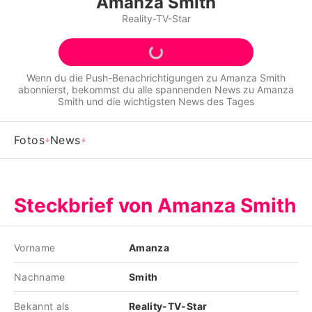
Amanza Smith
Alle Themen auf Promiflash
Reality-TV-Star
Jobs
App runterladen
Wenn du die Push-Benachrichtigungen zu
Amanza Smith
abonnierst, bekommst du alle spannenden News zu
Amanza
Team
Smith
und die wichtigsten News des Tages
Redaktionelle Richtlinien
Fotos
News
Impressum
Datenschutzerklärung
Steckbrief von Amanza Smith
Nutzungsbedingungen
Utiq verwalten
Vorname
Amanza
Nachname
Smith
Bekannt als
Reality-TV-Star