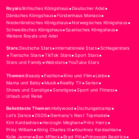
•
•
Royals
:
Britisches Königshaus
Deutscher Adel
•
•
Dänisches Königshaus
Fürstenhaus Monaco
•
•
Niederländisches Königshaus
Norwegisches Königshaus
•
•
Schwedisches Königshaus
Spanisches Königshaus
Weitere Royals und Adel
•
•
Stars
:
Deutsche Stars
Internationale Stars
Schlagerstars
•
•
•
•
Tierische Stars
TikTok Stars
Sport Stars
•
•
Stars und Family
Webstars
YouTube Stars
•
•
•
•
Themen
:
Beauty
Fashion
Kino und Film
Liebe
•
•
•
•
Mama und Baby
Musik
Reality TV
Serien
•
•
•
Shows und Sonstige
Sonstiges
Sport und Fitness
Urlaub und Reise
•
•
Beliebteste Themen
:
Hollywood
Dschungelcamp
•
•
•
Let's Dance
DSDS
Germany's Next Topmodel
•
•
•
Kim Kardashian
Herzogin Meghan
Prinz Harry
•
•
•
Prinz William
König Charles III
Kourtney Kardashian
•
•
•
•
Kylie Jenner
Ben Affleck
Brad Pitt
Prinzessin Beatrice