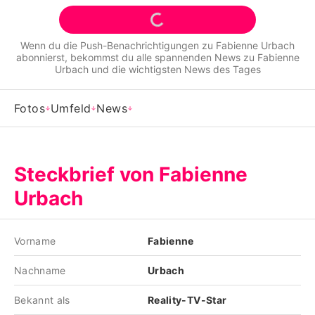
Alle Themen auf Promiflash
Jobs
Wenn du die Push-Benachrichtigungen zu
Fabienne Urbach
abonnierst, bekommst du alle spannenden News zu
Fabienne
App runterladen
Urbach
und die wichtigsten News des Tages
Team
Fotos
Umfeld
News
Redaktionelle Richtlinien
Impressum
Steckbrief von Fabienne
Datenschutzerklärung
Urbach
Nutzungsbedingungen
Vorname
Fabienne
Utiq verwalten
Nachname
Urbach
Bekannt als
Reality-TV-Star