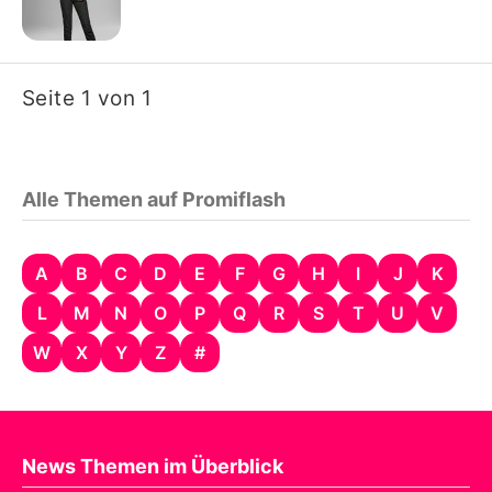
Seite 1 von 1
Alle Themen auf Promiflash
A
B
C
D
E
F
G
H
I
J
K
L
M
N
O
P
Q
R
S
T
U
V
W
X
Y
Z
#
News Themen im Überblick