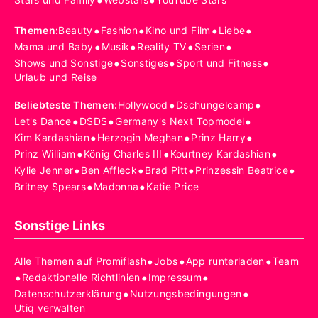
•
•
•
•
•
•
Themen
:
Beauty
Fashion
Kino und Film
Liebe
•
•
•
•
Mama und Baby
Musik
Reality TV
Serien
•
•
•
Shows und Sonstige
Sonstiges
Sport und Fitness
Urlaub und Reise
•
•
Beliebteste Themen
:
Hollywood
Dschungelcamp
•
•
•
Let's Dance
DSDS
Germany's Next Topmodel
•
•
•
Kim Kardashian
Herzogin Meghan
Prinz Harry
•
•
•
Prinz William
König Charles III
Kourtney Kardashian
•
•
•
•
Kylie Jenner
Ben Affleck
Brad Pitt
Prinzessin Beatrice
•
•
Britney Spears
Madonna
Katie Price
Sonstige Links
•
•
•
Alle Themen auf Promiflash
Jobs
App runterladen
Team
•
•
•
Redaktionelle Richtlinien
Impressum
•
•
Datenschutzerklärung
Nutzungsbedingungen
Utiq verwalten