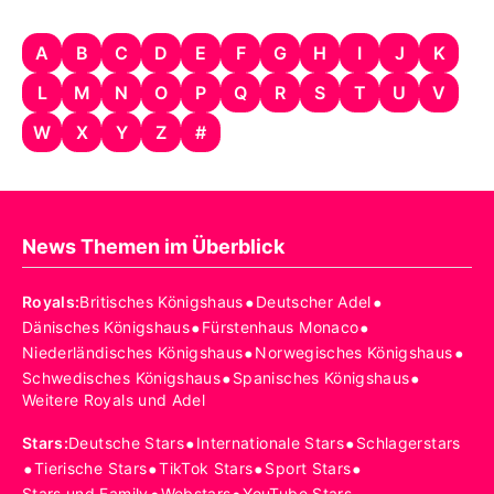
A
B
C
D
E
F
G
H
I
J
K
L
M
N
O
P
Q
R
S
T
U
V
W
X
Y
Z
#
News Themen im Überblick
•
•
Royals
:
Britisches Königshaus
Deutscher Adel
•
•
Dänisches Königshaus
Fürstenhaus Monaco
•
•
Niederländisches Königshaus
Norwegisches Königshaus
•
•
Schwedisches Königshaus
Spanisches Königshaus
Weitere Royals und Adel
•
•
Stars
:
Deutsche Stars
Internationale Stars
Schlagerstars
•
•
•
•
Tierische Stars
TikTok Stars
Sport Stars
Stars und Family
Webstars
YouTube Stars