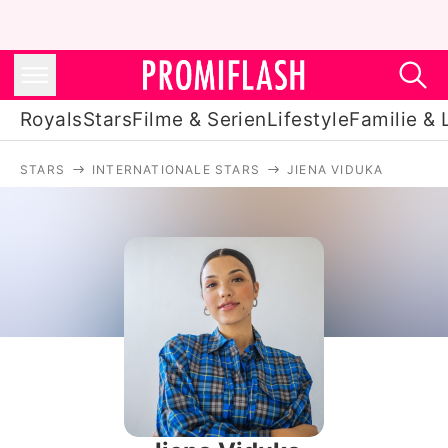
Royals
Stars
Filme & Serien
Lifestyle
Familie & 
STARS
INTERNATIONALE STARS
JIENA VIDUKA
Royals
Stars
Filme & Serien
Lifestyle
Familie & Liebe
Promiflash Exklusiv