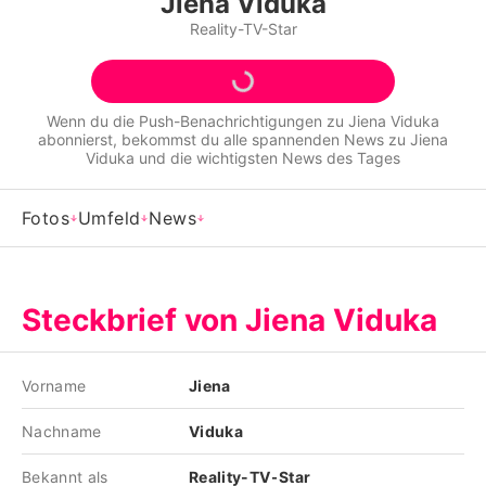
Jiena Viduka
Alle Themen auf Promiflash
Reality-TV-Star
Jobs
App runterladen
Wenn du die Push-Benachrichtigungen zu
Jiena Viduka
abonnierst, bekommst du alle spannenden News zu
Jiena
Team
Viduka
und die wichtigsten News des Tages
Redaktionelle Richtlinien
Fotos
Umfeld
News
Impressum
Datenschutzerklärung
Steckbrief von Jiena Viduka
Nutzungsbedingungen
Utiq verwalten
Vorname
Jiena
Nachname
Viduka
Bekannt als
Reality-TV-Star