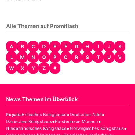
Alle Themen auf Promiflash
A
B
C
D
E
F
G
H
I
J
K
L
M
N
O
P
Q
R
S
T
U
V
W
X
Y
Z
#
News Themen im Überblick
•
•
Royals
:
Britisches Königshaus
Deutscher Adel
•
•
Dänisches Königshaus
Fürstenhaus Monaco
•
•
Niederländisches Königshaus
Norwegisches Königshaus