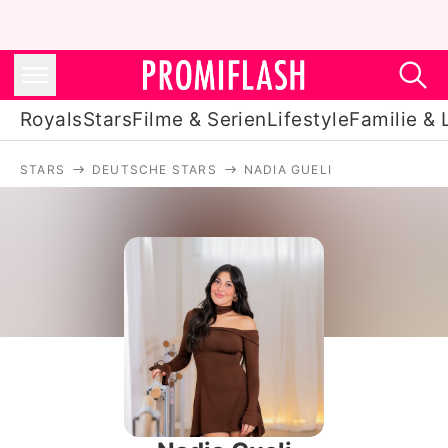
Royals
Stars
Filme & Serien
Lifestyle
Familie & 
STARS
DEUTSCHE STARS
NADIA GUELI
Royals
Stars
Filme & Serien
Lifestyle
Familie & Liebe
Promiflash Exklusiv