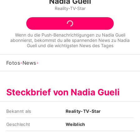
Nadia Gueli
Alle Themen auf Promiflash
Reality-TV-Star
Jobs
App runterladen
Wenn du die Push-Benachrichtigungen zu
Nadia Gueli
abonnierst, bekommst du alle spannenden News zu
Nadia
Team
Gueli
und die wichtigsten News des Tages
Redaktionelle Richtlinien
Fotos
News
Impressum
Datenschutzerklärung
Steckbrief von Nadia Gueli
Nutzungsbedingungen
Utiq verwalten
Bekannt als
Reality-TV-Star
Geschlecht
Weiblich