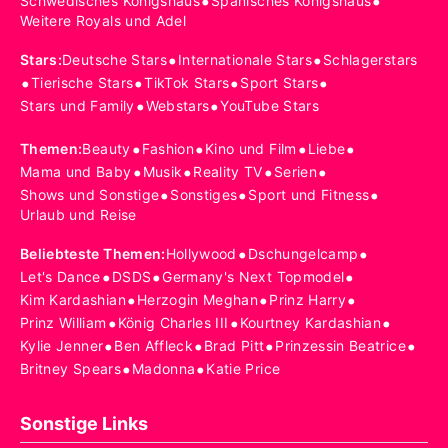
•
•
Schwedisches Königshaus
Spanisches Königshaus
Weitere Royals und Adel
•
•
Stars
:
Deutsche Stars
Internationale Stars
Schlagerstars
•
•
•
•
Tierische Stars
TikTok Stars
Sport Stars
•
•
Stars und Family
Webstars
YouTube Stars
•
•
•
•
Themen
:
Beauty
Fashion
Kino und Film
Liebe
•
•
•
•
Mama und Baby
Musik
Reality TV
Serien
•
•
•
Shows und Sonstige
Sonstiges
Sport und Fitness
Urlaub und Reise
•
•
Beliebteste Themen
:
Hollywood
Dschungelcamp
•
•
•
Let's Dance
DSDS
Germany's Next Topmodel
•
•
•
Kim Kardashian
Herzogin Meghan
Prinz Harry
•
•
•
Prinz William
König Charles III
Kourtney Kardashian
•
•
•
•
Kylie Jenner
Ben Affleck
Brad Pitt
Prinzessin Beatrice
•
•
Britney Spears
Madonna
Katie Price
Sonstige Links