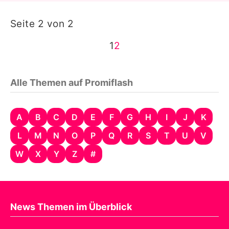
Seite 2 von 2
1
2
Alle Themen auf Promiflash
A
B
C
D
E
F
G
H
I
J
K
L
M
N
O
P
Q
R
S
T
U
V
W
X
Y
Z
#
News Themen im Überblick