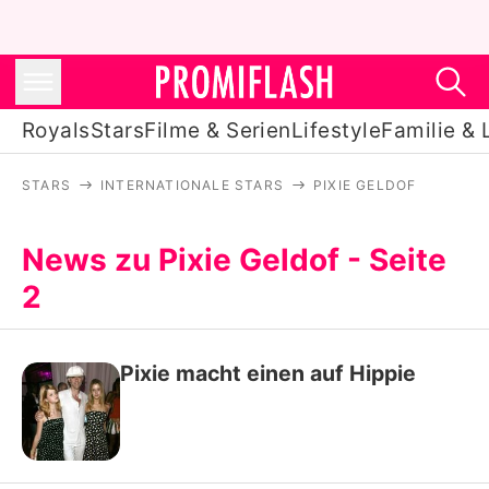
Royals
Stars
Filme & Serien
Lifestyle
Familie & 
STARS
INTERNATIONALE STARS
PIXIE GELDOF
Royals
Stars
News zu Pixie Geldof - Seite
2
Filme & Serien
Lifestyle
Pixie macht einen auf Hippie
Familie & Liebe
Promiflash Exklusiv