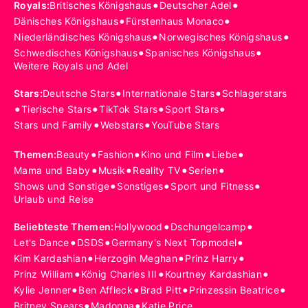
•
•
Royals
:
Britisches Königshaus
Deutscher Adel
•
•
Dänisches Königshaus
Fürstenhaus Monaco
•
•
Niederländisches Königshaus
Norwegisches Königshaus
•
•
Schwedisches Königshaus
Spanisches Königshaus
Weitere Royals und Adel
•
•
Stars
:
Deutsche Stars
Internationale Stars
Schlagerstars
•
•
•
•
Tierische Stars
TikTok Stars
Sport Stars
•
•
Stars und Family
Webstars
YouTube Stars
•
•
•
•
Themen
:
Beauty
Fashion
Kino und Film
Liebe
•
•
•
•
Mama und Baby
Musik
Reality TV
Serien
•
•
•
Shows und Sonstige
Sonstiges
Sport und Fitness
Urlaub und Reise
•
•
Beliebteste Themen
:
Hollywood
Dschungelcamp
•
•
•
Let's Dance
DSDS
Germany's Next Topmodel
•
•
•
Kim Kardashian
Herzogin Meghan
Prinz Harry
•
•
•
Prinz William
König Charles III
Kourtney Kardashian
•
•
•
•
Kylie Jenner
Ben Affleck
Brad Pitt
Prinzessin Beatrice
•
•
Britney Spears
Madonna
Katie Price