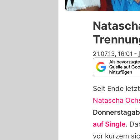
Getty Images
Natascha
Trennun
21.07.13, 16:01
-
Seit Ende letz
Natascha Och
Donnerstagabe
auf Single
.
Dab
vor kurzem sic