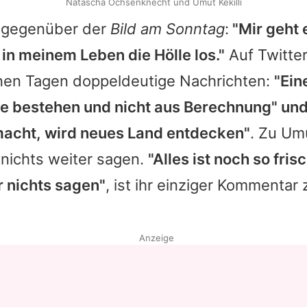
Natascha Ochsenknecht und Umut Kekilli
e gegenüber der
Bild am Sonntag
:
"Mir geht 
in meinem Leben die Hölle los."
Auf Twitter
en Tagen doppeldeutige Nachrichten:
"Ein
ebe bestehen und nicht aus Berechnung" und
acht, wird neues Land entdecken"
. Zu
Um
 nichts weiter sagen.
"Alles ist noch so fri
er nichts sagen"
, ist ihr einziger Kommentar 
Anzeige