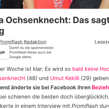
Datenschutzerklärung
 Ochsenknecht: Das sagt 
Nutzungsbedingungen
g
Utiq verwalten
Promiflash Redaktion
Leseze
Damit du die spannendsten
Promiflash-News auch bei
Google siehst.
ter Woche ist klar: Es wird so
bald keine Ho
senknecht
(48) und
Umut Kekilli
(29) geben
nd änderte sie bei Facebook ihren
Bezieh
ei schienen die beiden doch überglücklich
kerte in einem Interview mit
Promiflash
durc