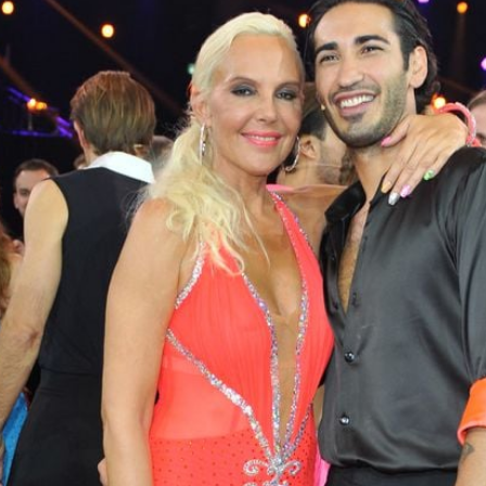
Filme & Serien
Lifestyle
Familie & Liebe
Promiflash Exklusiv
Alle Themen auf Promiflash
Jobs
App runterladen
Team
Redaktionelle Richtlinien
Impressum