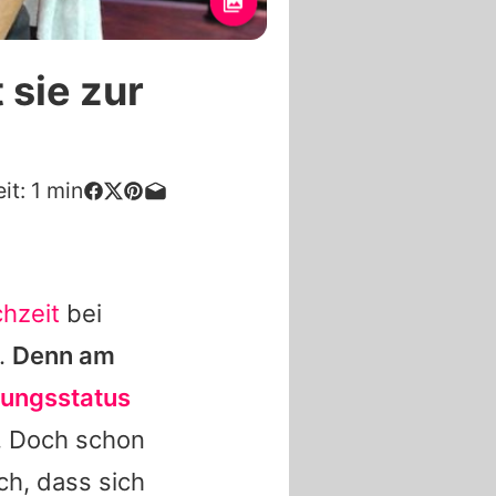
sie zur
it:
1
min
chzeit
bei
.
Denn am
ungsstatus
. Doch schon
h, dass sich