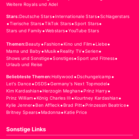
Weitere Royals und Adel
•
•
Stars
:
Deutsche Stars
Internationale Stars
Schlagerstars
•
•
•
•
Tierische Stars
TikTok Stars
Sport Stars
•
•
Stars und Family
Webstars
YouTube Stars
•
•
•
•
Themen
:
Beauty
Fashion
Kino und Film
Liebe
•
•
•
•
Mama und Baby
Musik
Reality TV
Serien
•
•
•
Shows und Sonstige
Sonstiges
Sport und Fitness
Urlaub und Reise
•
•
Beliebteste Themen
:
Hollywood
Dschungelcamp
•
•
•
Let's Dance
DSDS
Germany's Next Topmodel
•
•
•
Kim Kardashian
Herzogin Meghan
Prinz Harry
•
•
•
Prinz William
König Charles III
Kourtney Kardashian
•
•
•
•
Kylie Jenner
Ben Affleck
Brad Pitt
Prinzessin Beatrice
•
•
Britney Spears
Madonna
Katie Price
Sonstige Links