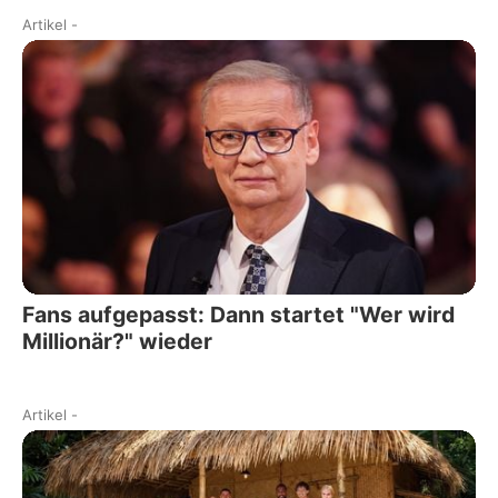
Artikel
-
Fans aufgepasst: Dann startet "Wer wird
Millionär?" wieder
Artikel
-