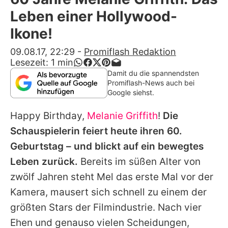
Alle Themen auf Promiflash
Leben einer Hollywood-
Jobs
Ikone!
App runterladen
09.08.17, 22:29
-
Promiflash Redaktion
Lesezeit:
1
min
Team
Damit du die spannendsten
Promiflash-News auch bei
Redaktionelle Richtlinien
Google siehst.
Happy Birthday,
Melanie Griffith
!
Die
Impressum
Schauspielerin feiert heute ihren 60.
Datenschutzerklärung
Geburtstag – und blickt auf ein bewegtes
Nutzungsbedingungen
Leben zurück.
Bereits im süßen Alter von
zwölf Jahren steht Mel das erste Mal vor der
Utiq verwalten
Kamera, mausert sich schnell zu einem der
größten Stars der Filmindustrie. Nach vier
Ehen und genauso vielen Scheidungen,