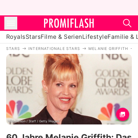
Royals
Stars
Filme & Serien
Lifestyle
Familie & 
STARS
INTERNATIONALE STARS
MELANIE GRIFFITH
Royals
Stars
Filme & Serien
Lifestyle
Familie & Liebe
Promiflash Exklusiv
Mike Nelson / Staff / Getty Images
60 Jahre Melanie Griffith: Das