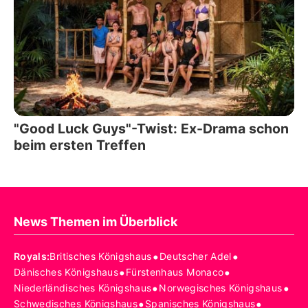
"Good Luck Guys"-Twist: Ex-Drama schon
beim ersten Treffen
News Themen im Überblick
•
•
Royals
:
Britisches Königshaus
Deutscher Adel
•
•
Dänisches Königshaus
Fürstenhaus Monaco
•
•
Niederländisches Königshaus
Norwegisches Königshaus
•
•
Schwedisches Königshaus
Spanisches Königshaus