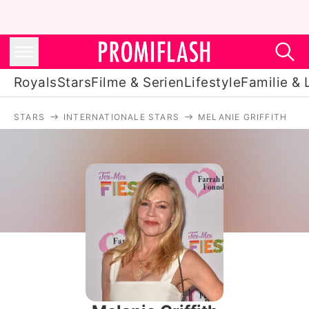
Royals
Stars
Filme & Serien
Lifestyle
Familie & 
STARS
INTERNATIONALE STARS
MELANIE GRIFFITH
Royals
Stars
Filme & Serien
Lifestyle
Familie & Liebe
Promiflash Exklusiv