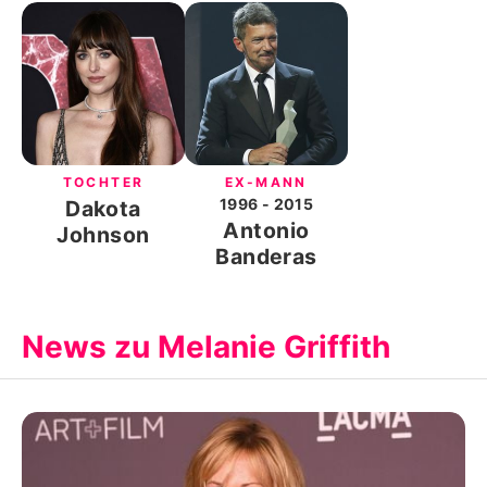
TOCHTER
EX-MANN
1996
- 2015
Dakota
Antonio
Johnson
Banderas
News zu Melanie Griffith