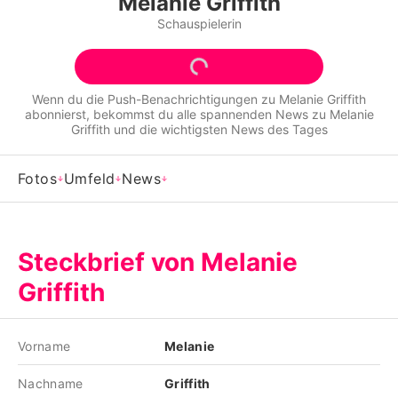
Melanie Griffith
Alle Themen auf Promiflash
Schauspielerin
Jobs
App runterladen
Wenn du die Push-Benachrichtigungen zu
Melanie Griffith
abonnierst, bekommst du alle spannenden News zu
Melanie
Team
Griffith
und die wichtigsten News des Tages
Redaktionelle Richtlinien
Fotos
Umfeld
News
Impressum
Datenschutzerklärung
Steckbrief von Melanie
Nutzungsbedingungen
Griffith
Utiq verwalten
Vorname
Melanie
Nachname
Griffith