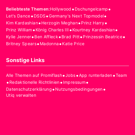
•
•
Beliebteste Themen
:
Hollywood
Dschungelcamp
•
•
•
Let's Dance
DSDS
Germany's Next Topmodel
•
•
•
Kim Kardashian
Herzogin Meghan
Prinz Harry
•
•
•
Prinz William
König Charles III
Kourtney Kardashian
•
•
•
•
Kylie Jenner
Ben Affleck
Brad Pitt
Prinzessin Beatrice
•
•
Britney Spears
Madonna
Katie Price
Sonstige Links
•
•
•
Alle Themen auf Promiflash
Jobs
App runterladen
Team
•
•
•
Redaktionelle Richtlinien
Impressum
•
•
Datenschutzerklärung
Nutzungsbedingungen
Utiq verwalten