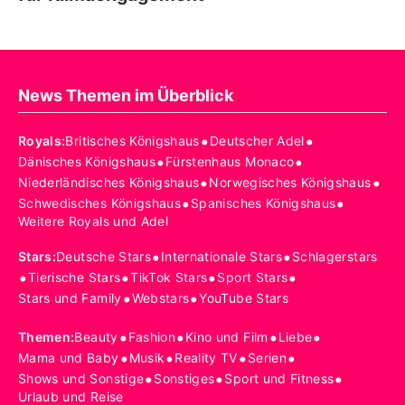
News Themen im Überblick
•
•
Royals
:
Britisches Königshaus
Deutscher Adel
•
•
Dänisches Königshaus
Fürstenhaus Monaco
•
•
Niederländisches Königshaus
Norwegisches Königshaus
•
•
Schwedisches Königshaus
Spanisches Königshaus
Weitere Royals und Adel
•
•
Stars
:
Deutsche Stars
Internationale Stars
Schlagerstars
•
•
•
•
Tierische Stars
TikTok Stars
Sport Stars
•
•
Stars und Family
Webstars
YouTube Stars
•
•
•
•
Themen
:
Beauty
Fashion
Kino und Film
Liebe
•
•
•
•
Mama und Baby
Musik
Reality TV
Serien
•
•
•
Shows und Sonstige
Sonstiges
Sport und Fitness
Urlaub und Reise