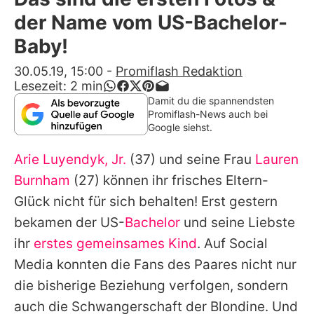
Alle Themen auf Promiflash
der Name vom US-Bachelor-
Jobs
Baby!
App runterladen
30.05.19, 15:00
-
Promiflash Redaktion
Lesezeit:
2
min
Team
Damit du die spannendsten
Promiflash-News auch bei
Redaktionelle Richtlinien
Google siehst.
Arie Luyendyk, Jr.
(37) und seine Frau
Lauren
Impressum
Burnham
(27) können ihr frisches Eltern-
Datenschutzerklärung
Glück nicht für sich behalten! Erst gestern
Nutzungsbedingungen
bekamen der US-
Bachelor
und seine Liebste
ihr
erstes gemeinsames Kind
. Auf Social
Utiq verwalten
Media konnten die Fans des Paares nicht nur
die bisherige Beziehung verfolgen, sondern
auch die Schwangerschaft der Blondine. Und