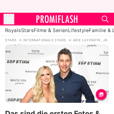
Royals
Stars
Filme & Serien
Lifestyle
Familie & 
STARS
INTERNATIONALE STARS
ARIE LUYENDYK, JR.
Royals
Stars
Filme & Serien
Lifestyle
Familie & Liebe
Promiflash Exklusiv
Getty Images
Das sind die ersten Fotos &