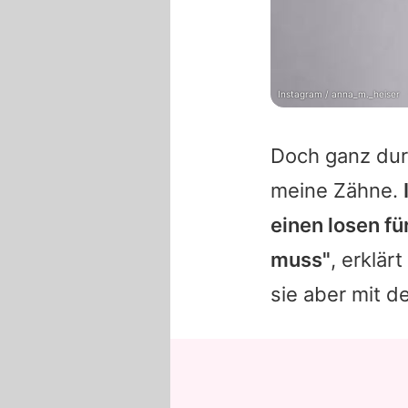
Instagram / anna_m._heiser
Doch ganz durc
meine Zähne.
einen losen f
muss"
, erklär
sie aber mit de