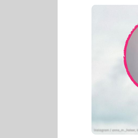
Instagram / anna_m._heiser, 