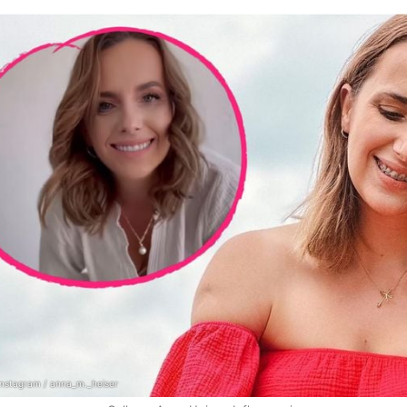
Instagram / anna_m._heiser