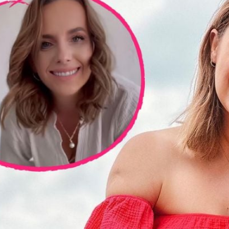
Filme & Serien
Lifestyle
Familie & Liebe
Promiflash Exklusiv
Alle Themen auf Promiflash
Jobs
App runterladen
Team
Redaktionelle Richtlinien
Impressum