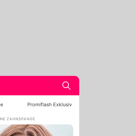
be
Promiflash Exklusiv
OHNE ZAHNSPANGE