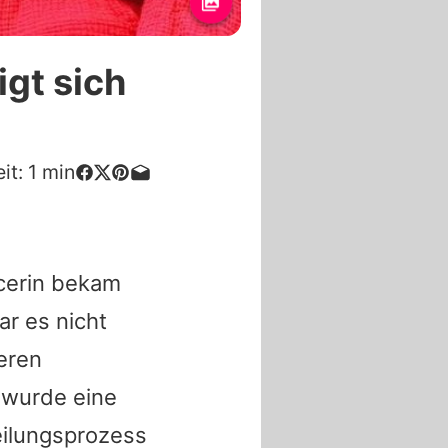
gt sich
it:
1
min
ncerin bekam
r es nicht
eren
 wurde eine
eilungsprozess