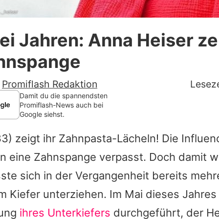
._heiser
Datenschutzerklärung
i Jahren: Anna Heiser zei
Nutzungsbedingungen
hnspange
Utiq verwalten
-
Promiflash Redaktion
Leseze
Damit du die spannendsten
Promiflash-News auch bei
Google siehst.
3) zeigt ihr Zahnpasta-Lächeln! Die Influe
en eine Zahnspange verpasst. Doch damit wa
ste sich in der Vergangenheit bereits mehr
m Kiefer unterziehen. Im Mai dieses Jahres
tung
ihres Unterkiefers
durchgeführt, der H