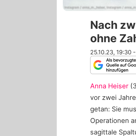
Instagram / anna_m._heiser, Instagram / anna_m
Nach zwe
ohne Za
25.10.23, 19:30
Anna Heiser
(3
vor zwei Jahr
getan: Sie mus
Operationen a
sagittale Spal