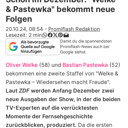
Alle Themen auf Promiflash
& Pastewka" bekommt neue
Jobs
Folgen
App runterladen
20.10.24, 08:54
-
Promiflash Redaktion
Lesezeit:
2
min
Team
Damit du die spannendsten
Promiflash-News auch bei
Redaktionelle Richtlinien
Google siehst.
Oliver Welke
(58) und
Bastian Pastewka
(52)
Impressum
bekommen eine zweite Staffel von "Welke &
Datenschutzerklärung
Pastewka – Wiedersehen macht Freude".
Nutzungsbedingungen
Laut
ZDF
werden Anfang Dezember zwei
neue Ausgaben der Show, in der die beiden
Utiq verwalten
TV-Experten auf die verrücktesten
Momente der Fernsehgeschichte
zurückblicken, produziert.
Da die ersten