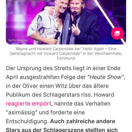
Getty Images
Wayne und Howard Carpendale bei "Hello Again – Eine
Samstagnacht mit Howard Carpendale" in der Westfalenhalle,
Dortmund
Der Ursprung des Streits liegt in einer Ende
April ausgestrahlten Folge der
"Heute Show"
,
in der Oliver einen Witz über das ältere
Publikum des Schlagerstars riss. Howard
reagierte empört
, nannte das Verhalten
"asimässig" und forderte eine
Entschuldigung.
Auch zahlreiche andere
Stars aus der Schlagerszene stellten sich