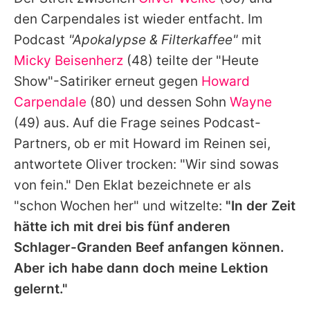
Alle Themen auf Promiflash
den Carpendales ist wieder entfacht. Im
Jobs
Podcast
"Apokalypse & Filterkaffee"
mit
Micky Beisenherz
(48) teilte der "Heute
App runterladen
Show"-Satiriker erneut gegen
Howard
Team
Carpendale
(80) und dessen Sohn
Wayne
(49) aus. Auf die Frage seines Podcast-
Redaktionelle Richtlinien
Partners, ob er mit Howard im Reinen sei,
Impressum
antwortete Oliver trocken: "Wir sind sowas
von fein." Den Eklat bezeichnete er als
Datenschutzerklärung
"schon Wochen her" und witzelte:
"In der Zeit
Nutzungsbedingungen
hätte ich mit drei bis fünf anderen
Utiq verwalten
Schlager-Granden Beef anfangen können.
Aber ich habe dann doch meine Lektion
gelernt."