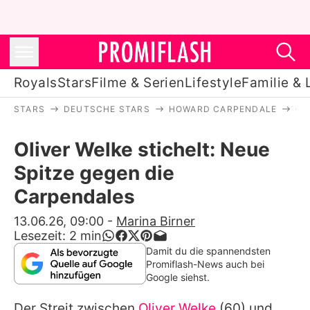
Royals
Stars
Filme & Serien
Lifestyle
Familie & 
STARS
DEUTSCHE STARS
HOWARD CARPENDALE
OL
Royals
Oliver Welke stichelt: Neue
Stars
Spitze gegen die
Filme & Serien
Carpendales
Lifestyle
13.06.26, 09:00
-
Marina Birner
Lesezeit:
2
min
Familie & Liebe
Damit du die spannendsten
Promiflash-News auch bei
Promiflash Exklusiv
Google siehst.
Der Streit zwischen
Oliver Welke
(60) und