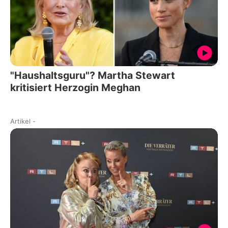
"Haushaltsguru"? Martha Stewart
kritisiert Herzogin Meghan
Artikel
-