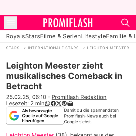
Royals
Stars
Filme & Serien
Lifestyle
Familie & 
STARS
INTERNATIONALE STARS
LEIGHTON MEESTER
Royals
Leighton Meester zieht
Stars
musikalisches Comeback in
Filme & Serien
Betracht
Lifestyle
25.02.25, 06:10
-
Promiflash Redaktion
Lesezeit:
2
min
Familie & Liebe
Damit du die spannendsten
Promiflash-News auch bei
Promiflash Exklusiv
Google siehst.
Leighton Meester
(38), bekannt aus der