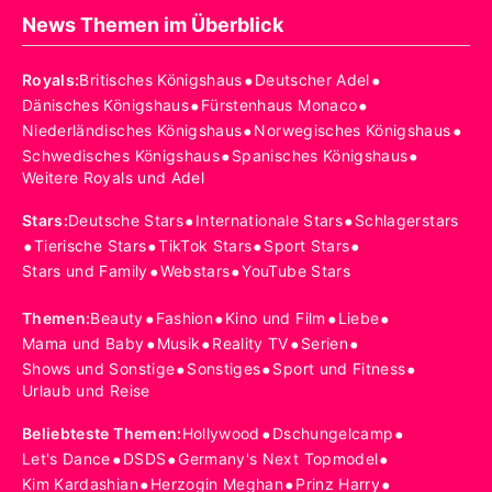
News Themen im Überblick
•
•
Royals
:
Britisches Königshaus
Deutscher Adel
•
•
Dänisches Königshaus
Fürstenhaus Monaco
•
•
Niederländisches Königshaus
Norwegisches Königshaus
•
•
Schwedisches Königshaus
Spanisches Königshaus
Weitere Royals und Adel
•
•
Stars
:
Deutsche Stars
Internationale Stars
Schlagerstars
•
•
•
•
Tierische Stars
TikTok Stars
Sport Stars
•
•
Stars und Family
Webstars
YouTube Stars
•
•
•
•
Themen
:
Beauty
Fashion
Kino und Film
Liebe
•
•
•
•
Mama und Baby
Musik
Reality TV
Serien
•
•
•
Shows und Sonstige
Sonstiges
Sport und Fitness
Urlaub und Reise
•
•
Beliebteste Themen
:
Hollywood
Dschungelcamp
•
•
•
Let's Dance
DSDS
Germany's Next Topmodel
•
•
•
Kim Kardashian
Herzogin Meghan
Prinz Harry