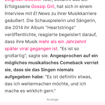
Alle Themen auf Promiflash
Erfolgsserie
Gossip Girl
, hat sich in einem
Jobs
Interview mit
E! News
zu ihrer Musikkarriere
geäußert. Die Schauspielerin und Sängerin,
App runterladen
die 2014 ihr Album "Heartstrings"
Team
veröffentlichte, reagierte begeistert darauf,
dass ihre Musik
mehr als ein Jahrzehnt
Redaktionelle Richtlinien
später viral gegangen ist
. "Es ist so
Impressum
großartig", sagte sie.
Angesprochen auf ein
mögliches musikalisches Comeback verriet
Datenschutzerklärung
sie, dass sie das Singen niemals
Nutzungsbedingungen
aufgegeben habe
: "Es ist definitiv etwas,
Utiq verwalten
das ich weitermachen möchte, und ich
mache es wirklich gern."
Anzeige