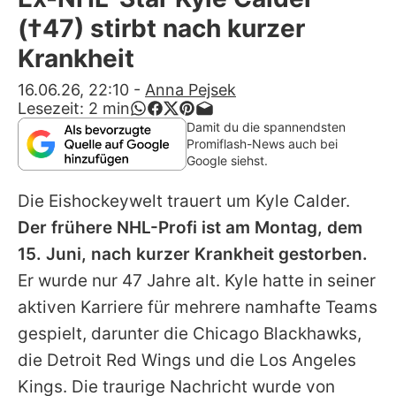
Alle Themen auf Promiflash
(†47) stirbt nach kurzer
Jobs
Krankheit
App runterladen
16.06.26, 22:10
-
Anna Pejsek
Lesezeit:
2
min
Team
Damit du die spannendsten
Promiflash-News auch bei
Redaktionelle Richtlinien
Google siehst.
Die Eishockeywelt trauert um
Kyle Calder
.
Impressum
Der frühere NHL-Profi ist am Montag, dem
Datenschutzerklärung
15. Juni, nach kurzer Krankheit gestorben.
Nutzungsbedingungen
Er wurde nur 47 Jahre alt.
Kyle
hatte in seiner
aktiven Karriere für mehrere namhafte Teams
Utiq verwalten
gespielt, darunter die Chicago Blackhawks,
die Detroit Red Wings und die Los Angeles
Kings. Die traurige Nachricht wurde von