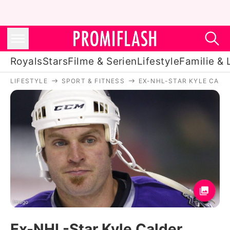
Royals
Stars
Filme & Serien
Lifestyle
Familie & 
LIFESTYLE
SPORT & FITNESS
EX-NHL-STAR KYLE CALD
Royals
Stars
Filme & Serien
Lifestyle
Familie & Liebe
Promiflash Exklusiv
Imago
Ex-NHL-Star Kyle Calder