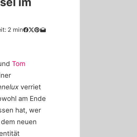
sel im
it:
2
min
 und
Tom
iner
enelux
verriet
 Obwohl am Ende
sen hat, wer
in dem neuen
entität