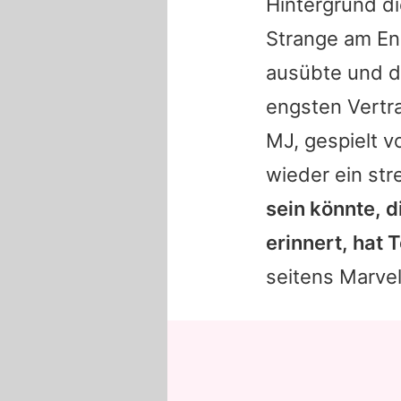
Hintergrund di
Strange am En
ausübte und de
engsten Vertr
MJ, gespielt 
wieder ein st
sein könnte, d
erinnert, hat
seitens Marvel