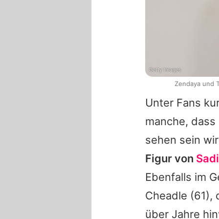
Getty Images
Zendaya und T
Unter Fans kur
manche, dass 
sehen sein wi
Figur von
Sadi
Ebenfalls im G
Cheadle
(61), 
über Jahre hi