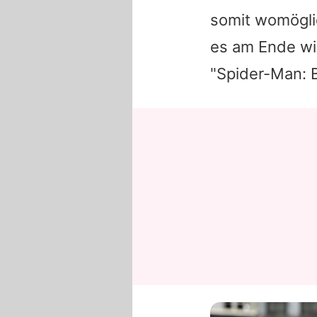
somit womögli
es am Ende wir
"Spider-Man: B