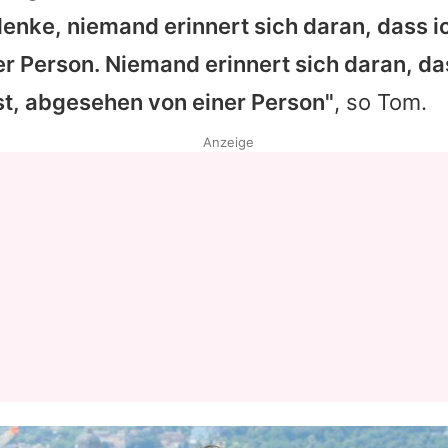
denke, niemand erinnert sich daran, dass 
Datenschutzerklärung
ner Person. Niemand erinnert sich daran, d
Nutzungsbedingungen
st, abgesehen von einer Person"
, so
Tom
.
Utiq verwalten
Anzeige