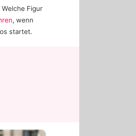
 Welche Figur
hren
, wenn
s startet.