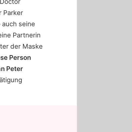
 Doctor
r Parker
– auch seine
ine Partnerin
inter der Maske
öse Person
an Peter
tätigung