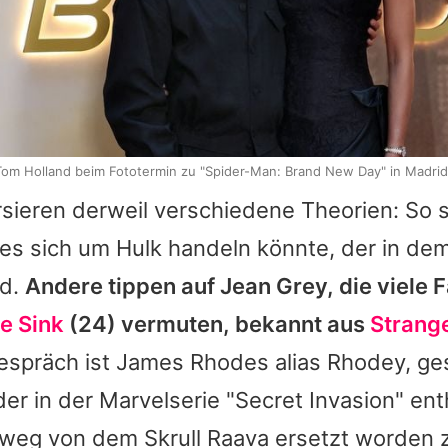
om Holland beim Fototermin zu "Spider-Man: Brand New Day" in Madrid,
sieren derweil verschiedene Theorien: So 
es sich um Hulk handeln könnte, der in dem
rd.
Andere tippen auf Jean Grey, die viele F
e Sink
(24) vermuten, bekannt aus
Strang
espräch ist James Rhodes alias Rhodey, ge
der in der Marvelserie "Secret Invasion" ent
nweg von dem Skrull Raava ersetzt worden z