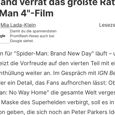
and verrät das größte Rät
Filme & Serien
-Man 4"-Film
Lifestyle
-
Mia Lada-Klein
Leseze
Familie & Liebe
Damit du die spannendsten
Promiflash-News auch bei
Google siehst.
Promiflash Exklusiv
 für "Spider-Man: Brand New Day" läuft –
Alle Themen auf Promiflash
izt die Vorfreude auf den vierten Teil mit e
Jobs
thüllung weiter an. Im Gespräch mit
IGN B
App runterladen
er ein Detail, das Fans aufhorchen lässt:
Team
an: No Way Home" die gesamte Welt verges
r Maske des Superhelden verbirgt, soll es 
Redaktionelle Richtlinien
on geben, die sich noch an Peter Parkers Id
Impressum