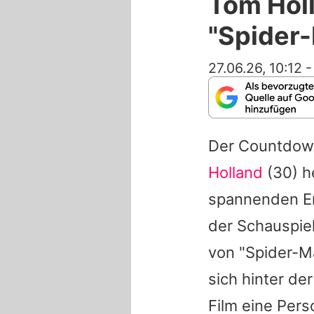
Tom Holl
"Spider
27.06.26, 10:12
Der Countdown
Holland
(30) he
spannenden En
der Schauspiel
von "Spider-M
sich hinter de
Film eine Pers