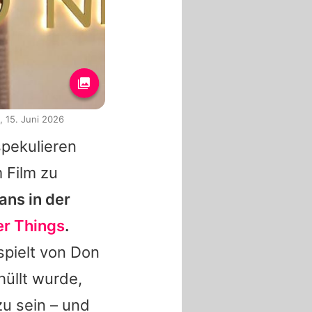
 15. Juni 2026
spekulieren
 Film zu
ans in der
er Things
.
spielt von
Don
hüllt wurde,
u sein – und