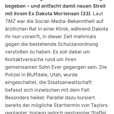
Alle Themen auf Promiflash
begeben – und entfacht damit neuen Streit
mit ihrem Ex
Dakota Mortensen
(33)
. Laut
Jobs
TMZ
war die Social-Media-Bekanntheit auf
App runterladen
ärztlichen Rat in einer Klinik, während
Dakota
Team
ihr nun vorwirft, in dieser Zeit mehrmals
gegen die bestehende Schutzanordnung
Redaktionelle Richtlinien
verstoßen zu haben. Es soll dabei um
Impressum
Kontaktversuche rund um ihren
gemeinsamen Sohn Ever gegangen sein. Die
Datenschutzerklärung
Polizei in Bluffdale, Utah, wurde
Nutzungsbedingungen
eingeschaltet, die Staatsanwaltschaft
befasst sich inzwischen mit dem Fall.
Utiq verwalten
Besonders heikel: Parallel dazu kursiert
bereits der mögliche Starttermin von
Taylors
geplanter, bislang jedoch gestoppter Staffel