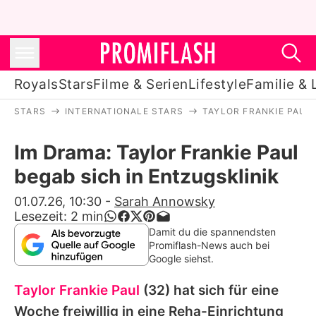
Royals
Stars
Filme & Serien
Lifestyle
Familie & 
STARS
INTERNATIONALE STARS
TAYLOR FRANKIE PAUL
Royals
Im Drama: Taylor Frankie Paul
Stars
begab sich in Entzugsklinik
Filme & Serien
01.07.26, 10:30
-
Sarah Annowsky
Lesezeit:
2
min
Lifestyle
Damit du die spannendsten
Promiflash-News auch bei
Familie & Liebe
Google siehst.
Promiflash Exklusiv
Taylor Frankie Paul
(32) hat sich für eine
Woche freiwillig in eine Reha-Einrichtung