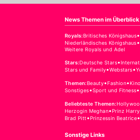
News Themen im Überblick
Royals
:
Britisches Königshaus
•
Niederländisches Königshaus
Weitere Royals und Adel
•
Stars
:
Deutsche Stars
Interna
•
•
Stars und Family
Webstars
Y
•
•
Themen
:
Beauty
Fashion
Kin
•
•
Sonstiges
Sport und Fitness
Beliebteste Themen
:
Hollywo
•
Herzogin Meghan
Prinz Harry
•
Brad Pitt
Prinzessin Beatrice
Sonstige Links