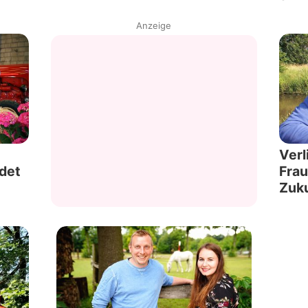
Anzeige
Verl
edet
Frau
Zuk