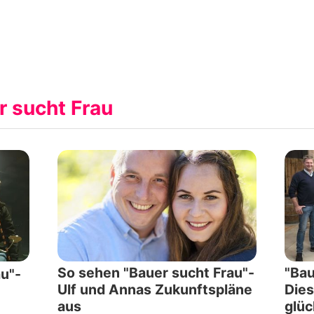
r sucht Frau
So sehen "Bauer sucht Frau"-
"Bau
u"-
Ulf und Annas Zukunftspläne
Dies
aus
glüc