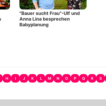
"Bauer sucht Frau"-Ulf und
s
Anna Lina besprechen
Babyplanung
H
I
J
K
L
M
N
O
P
Q
R
S