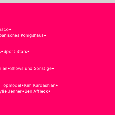
•
naco
•
panisches Königshaus
•
•
s
Sport Stars
•
•
rien
Shows und Sonstige
•
•
 Topmodel
Kim Kardashian
•
•
ylie Jenner
Ben Affleck