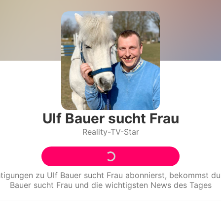
Filme & Serien
Lifestyle
Familie & Liebe
Promiflash Exklusiv
Alle Themen auf Promiflash
Ulf Bauer sucht Frau
Reality-TV-Star
Jobs
App runterladen
Team
htigungen zu
Ulf Bauer sucht Frau
abonnierst, bekommst du
Bauer sucht Frau
und die wichtigsten News des Tages
Redaktionelle Richtlinien
Impressum