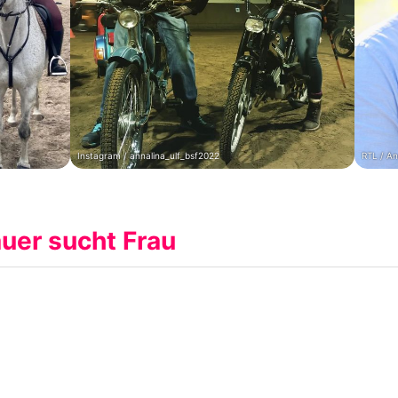
Instagram / annalina_ulf_bsf2022
RTL / An
uer sucht Frau