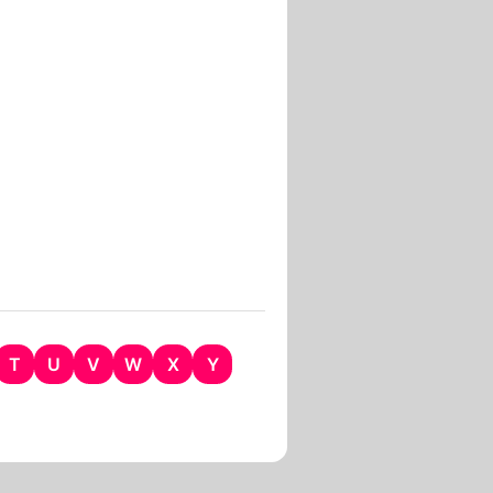
T
U
V
W
X
Y