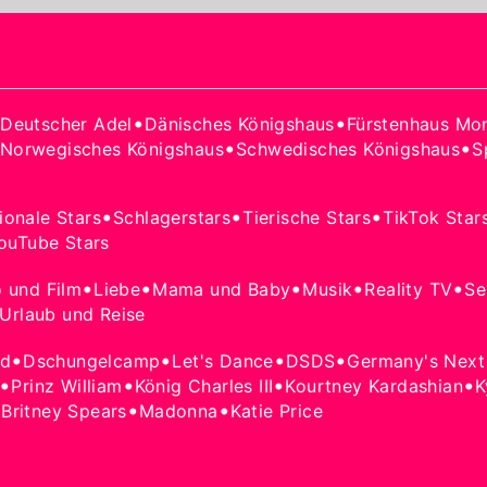
•
•
•
Deutscher Adel
Dänisches Königshaus
Fürstenhaus Mo
•
•
Norwegisches Königshaus
Schwedisches Königshaus
S
•
•
•
tionale Stars
Schlagerstars
Tierische Stars
TikTok Star
ouTube Stars
•
•
•
•
•
o und Film
Liebe
Mama und Baby
Musik
Reality TV
Se
Urlaub und Reise
•
•
•
•
od
Dschungelcamp
Let's Dance
DSDS
Germany's Next
•
•
•
•
Prinz William
König Charles III
Kourtney Kardashian
K
•
•
•
Britney Spears
Madonna
Katie Price