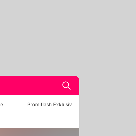
be
Promiflash Exklusiv