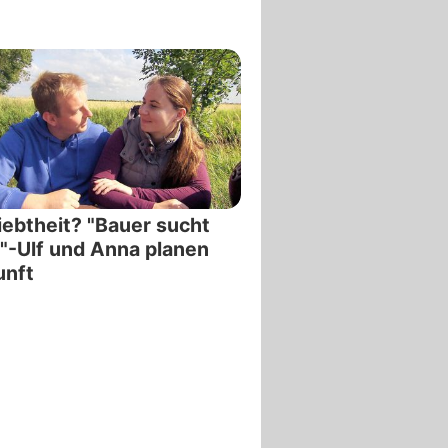
iebtheit? "Bauer sucht
"-Ulf und Anna planen
unft