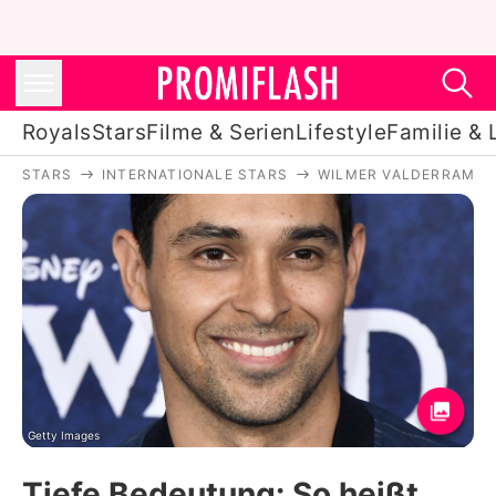
Royals
Stars
Filme & Serien
Lifestyle
Familie & 
STARS
INTERNATIONALE STARS
WILMER VALDERRAMA
Royals
Stars
Filme & Serien
Lifestyle
Familie & Liebe
Promiflash Exklusiv
Getty Images
Tiefe Bedeutung: So heißt