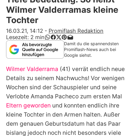
Alle Themen auf Promiflash
Wilmer Valderramas kleine
Jobs
Tochter
App runterladen
16.03.21, 14:12
-
Promiflash Redaktion
Lesezeit:
2
min
Team
Damit du die spannendsten
Promiflash-News auch bei
Redaktionelle Richtlinien
Google siehst.
Wilmer Valderrama
(41) verrät endlich neue
Impressum
Details zu seinem Nachwuchs! Vor wenigen
Datenschutzerklärung
Wochen sind der Schauspieler und seine
Nutzungsbedingungen
Verlobte
Amanda Pacheco
zum ersten Mal
Eltern geworden
und konnten endlich ihre
Utiq verwalten
kleine Tochter in den Armen halten. Außer
dem genauen Geburtsdatum hat das Paar
bislang jedoch noch nicht besonders viele