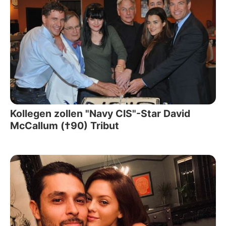
Kollegen zollen "Navy CIS"-Star David
McCallum (†90) Tribut