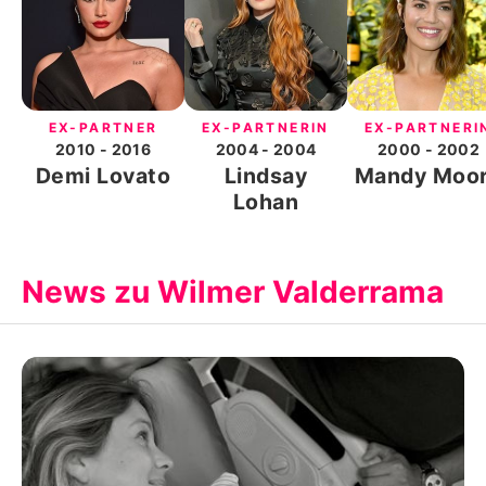
EX-PARTNER
EX-PARTNERIN
EX-PARTNERI
2010
- 2016
2004
- 2004
2000
- 2002
Demi Lovato
Lindsay
Mandy Moo
Lohan
News zu Wilmer Valderrama