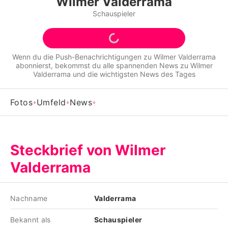
Wilmer Valderrama
Alle Themen auf Promiflash
Schauspieler
Jobs
App runterladen
Wenn du die Push-Benachrichtigungen zu
Wilmer Valderrama
abonnierst, bekommst du alle spannenden News zu
Wilmer
Team
Valderrama
und die wichtigsten News des Tages
Redaktionelle Richtlinien
Fotos
Umfeld
News
Impressum
Datenschutzerklärung
Steckbrief von Wilmer
Nutzungsbedingungen
Valderrama
Utiq verwalten
Nachname
Valderrama
Bekannt als
Schauspieler