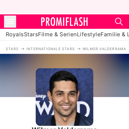
Royals
Stars
Filme & Serien
Lifestyle
Familie & 
STARS
INTERNATIONALE STARS
WILMER VALDERRAMA
Royals
Stars
Filme & Serien
Lifestyle
Familie & Liebe
Promiflash Exklusiv