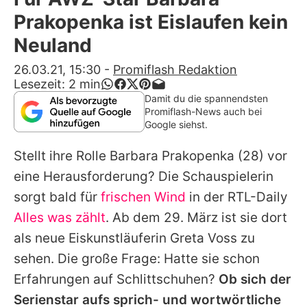
Alle Themen auf Promiflash
Prakopenka ist Eislaufen kein
Jobs
Neuland
App runterladen
26.03.21, 15:30
-
Promiflash Redaktion
Lesezeit:
2
min
Team
Damit du die spannendsten
Promiflash-News auch bei
Redaktionelle Richtlinien
Google siehst.
Stellt ihre Rolle
Barbara Prakopenka
(28) vor
Impressum
eine Herausforderung? Die Schauspielerin
Datenschutzerklärung
sorgt bald für
frischen Wind
in der RTL-Daily
Nutzungsbedingungen
Alles was zählt
. Ab dem 29. März ist sie dort
als neue Eiskunstläuferin Greta Voss zu
Utiq verwalten
sehen. Die große Frage: Hatte sie schon
Erfahrungen auf Schlittschuhen?
Ob sich der
Serienstar aufs sprich- und wortwörtliche