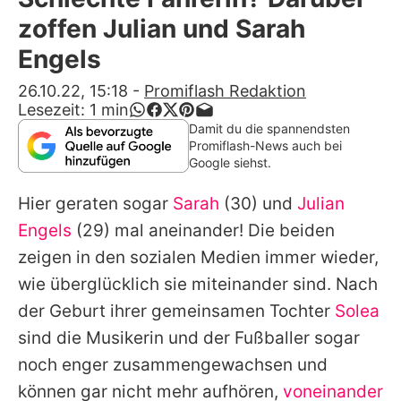
Alle Themen auf Promiflash
zoffen Julian und Sarah
Jobs
Engels
App runterladen
26.10.22, 15:18
-
Promiflash Redaktion
Lesezeit:
1
min
Team
Damit du die spannendsten
Promiflash-News auch bei
Redaktionelle Richtlinien
Google siehst.
Hier geraten sogar
Sarah
(30) und
Julian
Impressum
Engels
(29) mal aneinander! Die beiden
Datenschutzerklärung
zeigen in den sozialen Medien immer wieder,
Nutzungsbedingungen
wie überglücklich sie miteinander sind. Nach
der Geburt ihrer gemeinsamen Tochter
Solea
Utiq verwalten
sind die Musikerin und der Fußballer sogar
noch enger zusammengewachsen und
können gar nicht mehr aufhören,
voneinander