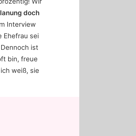
prozentig! Wir
nplanung doch
em Interview
 Ehefrau sei
 Dennoch ist
ft bin, freue
ich weiß, sie