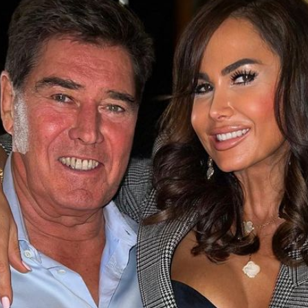
Filme & Serien
Lifestyle
Familie & Liebe
Promiflash Exklusiv
Alle Themen auf Promiflash
Jobs
App runterladen
Team
Redaktionelle Richtlinien
Impressum