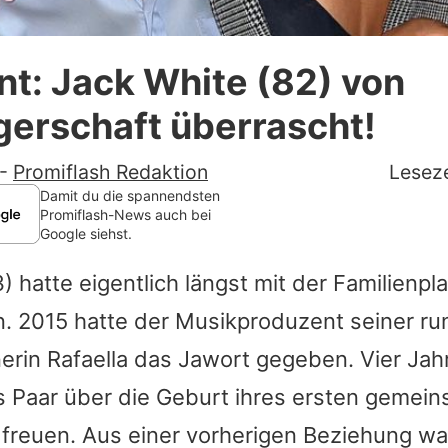
Datenschutzerklärung
t: Jack White (82) von
Nutzungsbedingungen
erschaft überrascht!
Utiq verwalten
-
Promiflash Redaktion
Leseze
Damit du die spannendsten
Promiflash-News auch bei
Google siehst.
) hatte eigentlich längst mit der Familienp
. 2015 hatte der Musikproduzent seiner ru
erin Rafaella das Jawort gegeben. Vier Jah
as Paar über die Geburt ihres ersten gemei
reuen. Aus einer vorherigen Beziehung wa