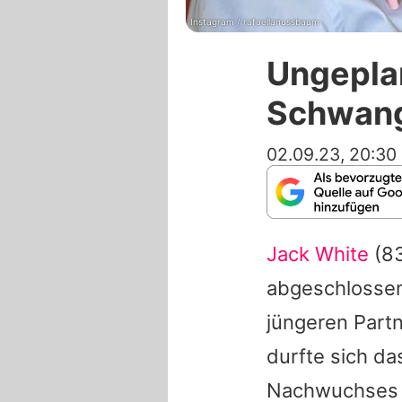
Instagram / rafaellanussbaum
Ungeplan
Schwang
02.09.23, 20:30
Jack White
(83
abgeschlossen
jüngeren Partn
durfte sich d
Nachwuchses f