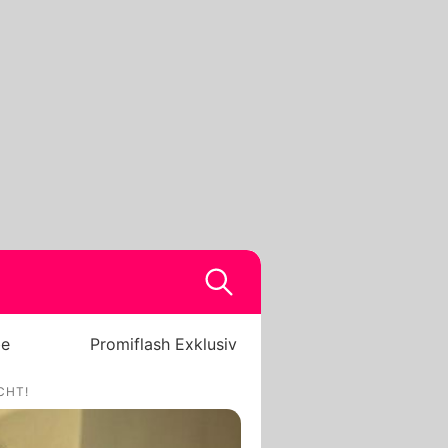
be
Promiflash Exklusiv
CHT!