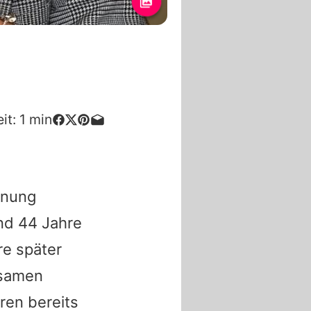
it:
1
min
lanung
nd 44 Jahre
re später
nsamen
ren bereits