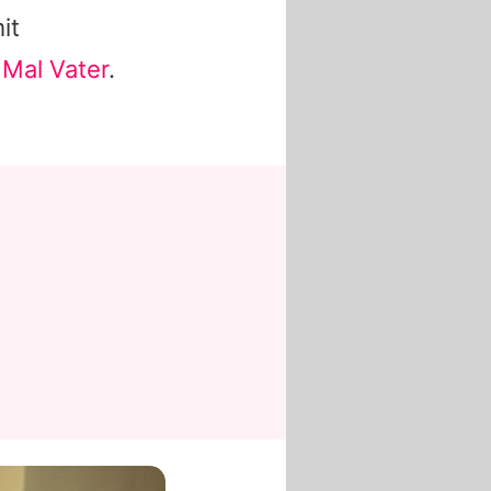
it
 Mal Vater
.