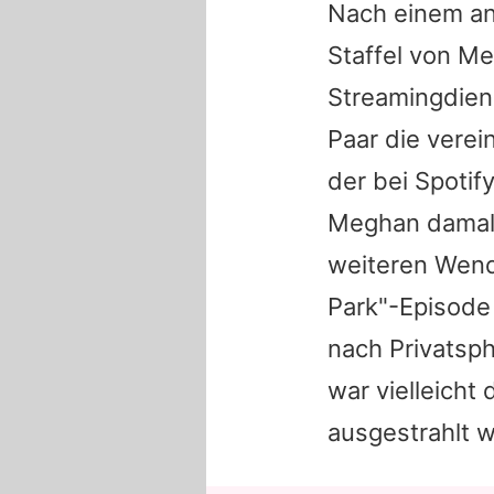
Nach einem ang
Staffel von
Me
Streamingdien
Paar die verei
der bei Spotif
Meghan
damals
weiteren Wend
Park
"-Episode
nach Privatsph
war vielleicht
ausgestrahlt w