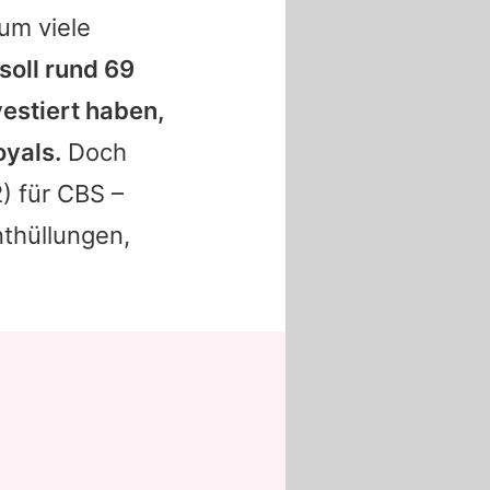
um viele
soll rund 69
vestiert haben,
oyals.
Doch
) für CBS –
nthüllungen,