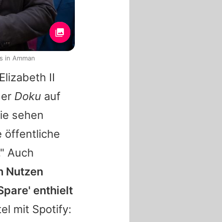
ts in Amman
lizabeth II
der
Doku
auf
sie sehen
 öffentliche
." Auch
n Nutzen
pare' enthielt
el mit Spotify: