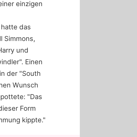
iner einzigen
 hatte das
ill Simmons,
Harry
und
indler". Einen
n der "
South
ichen Wunsch
spottete: "Das
dieser Form
immung kippte."