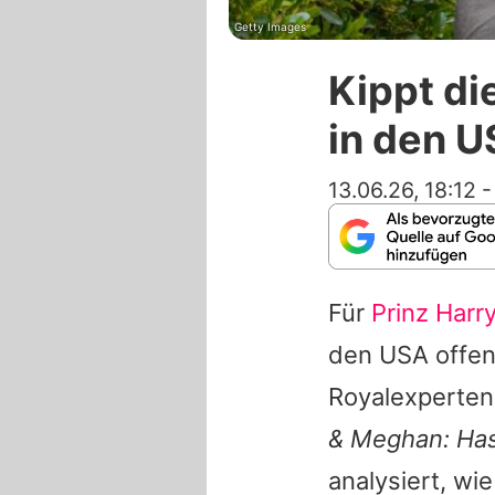
Getty Images
Kippt d
in den 
13.06.26, 18:12
Für
Prinz Harr
den USA offen
Royalexperten
& Meghan
: Ha
analysiert, w