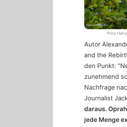
Getty Images
Prinz Harr
Autor Alexande
and the Rebirt
den Punkt: "N
zunehmend so a
Nachfrage nach
Journalist Jac
daraus.
Oprah
jede Menge ex