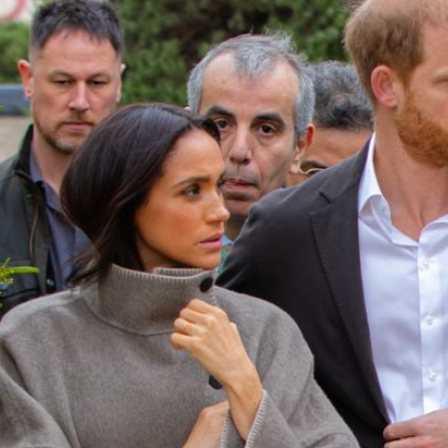
Filme & Serien
Lifestyle
Familie & Liebe
Promiflash Exklusiv
Alle Themen auf Promiflash
Jobs
App runterladen
Team
Redaktionelle Richtlinien
Impressum