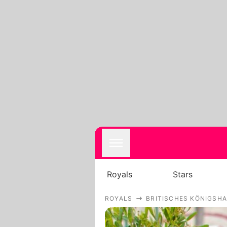
Royals
Stars
ROYALS
BRITISCHES KÖNIGSH