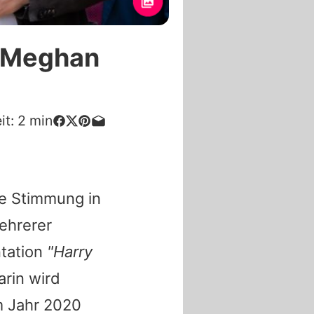
d Meghan
it:
2
min
ie Stimmung in
ehrerer
ntation
"
Harry
rin wird
m Jahr 2020