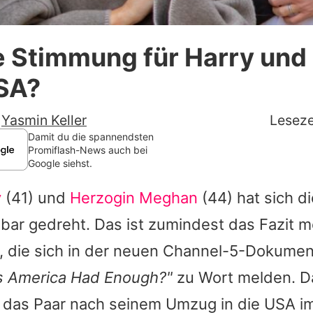
Datenschutzerklärung
ie Stimmung für Harry un
Nutzungsbedingungen
USA?
Utiq verwalten
-
Yasmin Keller
Leseze
Damit du die spannendsten
Promiflash-News auch bei
Google siehst.
y
(41) und
Herzogin Meghan
(44) hat sich d
bar gedreht. Das ist zumindest das Fazit m
, die sich in der neuen Channel-5-Dokume
s America Had Enough?"
zu Wort melden. Da
ie das Paar nach seinem Umzug in die USA i