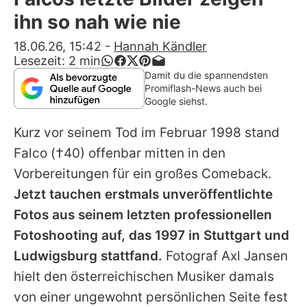
Alle Themen auf Promiflash
ihn so nah wie nie
Jobs
18.06.26, 15:42
-
Hannah Kändler
Lesezeit:
2
min
App runterladen
Damit du die spannendsten
Promiflash-News auch bei
Team
Google siehst.
Redaktionelle Richtlinien
Kurz vor seinem Tod im Februar 1998 stand
Falco
(†40) offenbar mitten in den
Impressum
Vorbereitungen für ein großes Comeback.
Datenschutzerklärung
Jetzt tauchen erstmals unveröffentlichte
Fotos aus seinem letzten professionellen
Nutzungsbedingungen
Fotoshooting auf, das 1997 in Stuttgart und
Utiq verwalten
Ludwigsburg stattfand.
Fotograf Axl Jansen
hielt den österreichischen Musiker damals
von einer ungewohnt persönlichen Seite fest