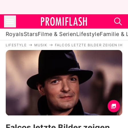
Royals
Stars
Filme & Serien
Lifestyle
Familie & 
LIFESTYLE
MUSIK
FALCOS LETZTE BILDER ZEIGEN IHN 
Royals
Stars
Filme & Serien
Lifestyle
Familie & Liebe
Promiflash Exklusiv
Falcos letzte Bilder zeigen