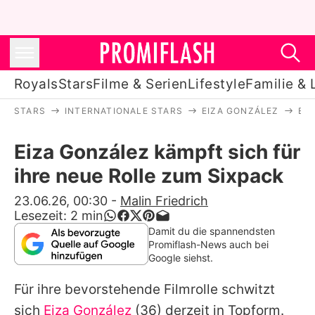
Royals
Stars
Filme & Serien
Lifestyle
Familie & 
STARS
INTERNATIONALE STARS
EIZA GONZÁLEZ
EI
Royals
Eiza González kämpft sich für
Stars
ihre neue Rolle zum Sixpack
Filme & Serien
23.06.26, 00:30
-
Malin Friedrich
Lesezeit:
2
min
Lifestyle
Damit du die spannendsten
Promiflash-News auch bei
Familie & Liebe
Google siehst.
Promiflash Exklusiv
Für ihre bevorstehende Filmrolle schwitzt
sich
Eiza González
(36) derzeit in Topform.