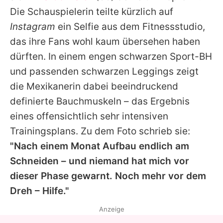
Alle Themen auf Promiflash
Die Schauspielerin teilte kürzlich auf
Instagram
ein Selfie aus dem Fitnessstudio,
Jobs
das ihre Fans wohl kaum übersehen haben
App runterladen
dürften. In einem engen schwarzen Sport-BH
Team
und passenden schwarzen Leggings zeigt
die Mexikanerin dabei beeindruckend
Redaktionelle Richtlinien
definierte Bauchmuskeln – das Ergebnis
Impressum
eines offensichtlich sehr intensiven
Trainingsplans. Zu dem Foto schrieb sie:
Datenschutzerklärung
"Nach einem Monat Aufbau endlich am
Nutzungsbedingungen
Schneiden – und niemand hat mich vor
dieser Phase gewarnt. Noch mehr vor dem
Utiq verwalten
Dreh – Hilfe."
Anzeige