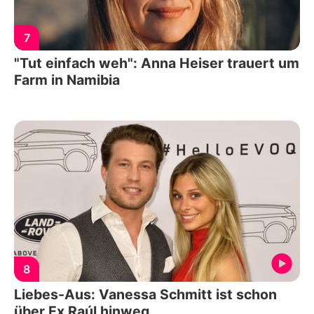
7
"Tut einfach weh": Anna Heiser trauert um
Farm in Namibia
8
Liebes-Aus: Vanessa Schmitt ist schon
über Ex Raúl hinweg