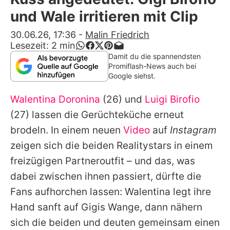
Alle Themen auf Promiflash
und Wale irritieren mit Clip
Jobs
30.06.26, 17:36
-
Malin Friedrich
Lesezeit:
2
min
App runterladen
Damit du die spannendsten
Promiflash-News auch bei
Team
Google siehst.
Redaktionelle Richtlinien
Walentina Doronina
(26) und
Luigi Birofio
(27) lassen die Gerüchteküche erneut
Impressum
brodeln. In einem neuen
Video
auf
Instagram
Datenschutzerklärung
zeigen sich die beiden Realitystars in einem
freizügigen Partneroutfit – und das, was
Nutzungsbedingungen
dabei zwischen ihnen passiert, dürfte die
Utiq verwalten
Fans aufhorchen lassen: Walentina legt ihre
Hand sanft auf Gigis Wange, dann nähern
sich die beiden und deuten gemeinsam einen